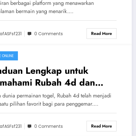
iran berbagai platform yang menawarkan
laman bermain yang menarik.…
Read More
afASFsf231
0 Comments
 ONLINE
nduan Lengkap untuk
mahami Rubah 4d dan
rmainannya
 dunia permainan togel, Rubah 4d telah menjadi
 satu pilihan favorit bagi para penggemar.…
Read More
afASFsf231
0 Comments