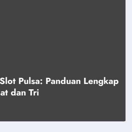
lot Pulsa: Panduan Lengkap
t dan Tri