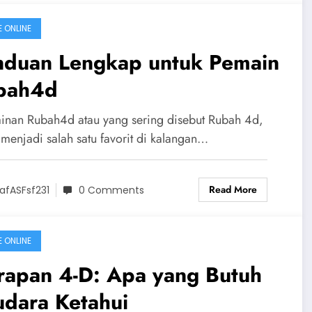
 ONLINE
nduan Lengkap untuk Pemain
bah4d
inan Rubah4d atau yang sering disebut Rubah 4d,
 menjadi salah satu favorit di kalangan…
Read More
afASFsf231
0 Comments
 ONLINE
rapan 4-D: Apa yang Butuh
udara Ketahui