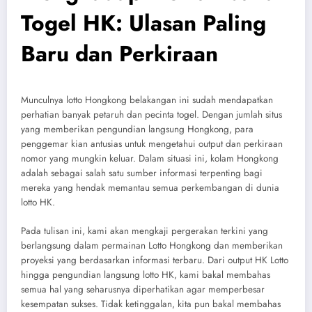
Togel HK: Ulasan Paling
Baru dan Perkiraan
Munculnya lotto Hongkong belakangan ini sudah mendapatkan
perhatian banyak petaruh dan pecinta togel. Dengan jumlah situs
yang memberikan pengundian langsung Hongkong, para
penggemar kian antusias untuk mengetahui output dan perkiraan
nomor yang mungkin keluar. Dalam situasi ini, kolam Hongkong
adalah sebagai salah satu sumber informasi terpenting bagi
mereka yang hendak memantau semua perkembangan di dunia
lotto HK.
Pada tulisan ini, kami akan mengkaji pergerakan terkini yang
berlangsung dalam permainan Lotto Hongkong dan memberikan
proyeksi yang berdasarkan informasi terbaru. Dari output HK Lotto
hingga pengundian langsung lotto HK, kami bakal membahas
semua hal yang seharusnya diperhatikan agar memperbesar
kesempatan sukses. Tidak ketinggalan, kita pun bakal membahas