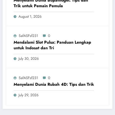
Menyelami Dunia Bupatitogel: Tips dan
Trik untuk Pemain Pemula
August 1, 2026
SafASFsf231
0
Mendalami Slot Pulsa: Panduan Lengkap
untuk Indosat dan Tri
July 30, 2026
SafASFsf231
0
Menyelami Dunia Rubah 4D: Tips dan Trik
July 29, 2026