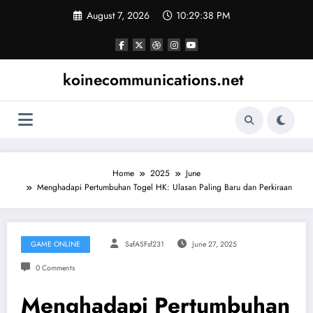
Skip
August 7, 2026
10:29:38 PM
to
content
koinecommunications.net
Home
2025
June
Menghadapi Pertumbuhan Togel HK: Ulasan Paling Baru dan Perkiraan
GAME ONLINE
SafASFsf231
June 27, 2025
0 Comments
Menghadapi Pertumbuhan