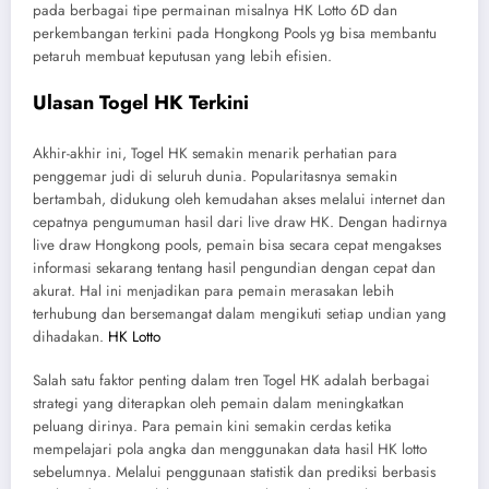
pada berbagai tipe permainan misalnya HK Lotto 6D dan
perkembangan terkini pada Hongkong Pools yg bisa membantu
petaruh membuat keputusan yang lebih efisien.
Ulasan Togel HK Terkini
Akhir-akhir ini, Togel HK semakin menarik perhatian para
penggemar judi di seluruh dunia. Popularitasnya semakin
bertambah, didukung oleh kemudahan akses melalui internet dan
cepatnya pengumuman hasil dari live draw HK. Dengan hadirnya
live draw Hongkong pools, pemain bisa secara cepat mengakses
informasi sekarang tentang hasil pengundian dengan cepat dan
akurat. Hal ini menjadikan para pemain merasakan lebih
terhubung dan bersemangat dalam mengikuti setiap undian yang
dihadakan.
HK Lotto
Salah satu faktor penting dalam tren Togel HK adalah berbagai
strategi yang diterapkan oleh pemain dalam meningkatkan
peluang dirinya. Para pemain kini semakin cerdas ketika
mempelajari pola angka dan menggunakan data hasil HK lotto
sebelumnya. Melalui penggunaan statistik dan prediksi berbasis