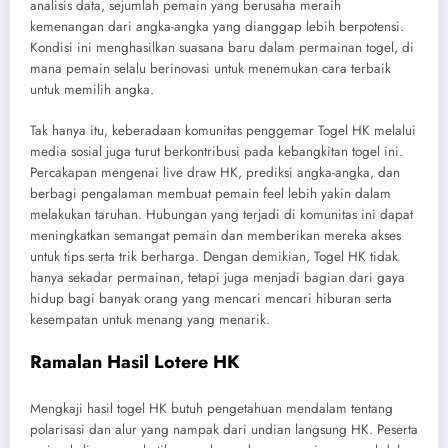
analisis data, sejumlah pemain yang berusaha meraih
kemenangan dari angka-angka yang dianggap lebih berpotensi.
Kondisi ini menghasilkan suasana baru dalam permainan togel, di
mana pemain selalu berinovasi untuk menemukan cara terbaik
untuk memilih angka.
Tak hanya itu, keberadaan komunitas penggemar Togel HK melalui
media sosial juga turut berkontribusi pada kebangkitan togel ini.
Percakapan mengenai live draw HK, prediksi angka-angka, dan
berbagi pengalaman membuat pemain feel lebih yakin dalam
melakukan taruhan. Hubungan yang terjadi di komunitas ini dapat
meningkatkan semangat pemain dan memberikan mereka akses
untuk tips serta trik berharga. Dengan demikian, Togel HK tidak
hanya sekadar permainan, tetapi juga menjadi bagian dari gaya
hidup bagi banyak orang yang mencari mencari hiburan serta
kesempatan untuk menang yang menarik.
Ramalan Hasil Lotere HK
Mengkaji hasil togel HK butuh pengetahuan mendalam tentang
polarisasi dan alur yang nampak dari undian langsung HK. Peserta