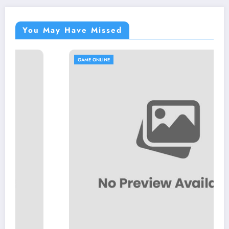
You May Have Missed
GAME ONLINE