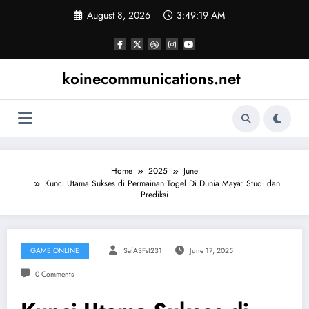
Skip
August 8, 2026
3:49:19 AM
to
content
koinecommunications.net
Home
2025
June
Kunci Utama Sukses di Permainan Togel Di Dunia Maya: Studi dan
Prediksi
GAME ONLINE
SafASFsf231
June 17, 2025
0 Comments