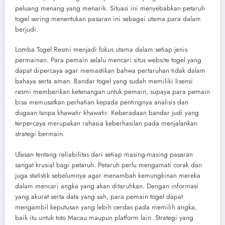
peluang menang yang menarik. Situasi ini menyebabkan petaruh
togel sering menentukan pasaran ini sebagai utama para dalam
berjudi.
Lomba Togel Resmi menjadi fokus utama dalam setiap jenis
permainan. Para pemain selalu mencari situs website togel yang
dapat dipercaya agar memastikan bahwa pertaruhan tidak dalam
bahaya serta aman. Bandar togel yang sudah memiliki lisensi
resmi memberikan ketenangan untuk pemain, supaya para pemain
bisa memusatkan perhatian kepada pentingnya analisis dan
dugaan tanpa khawatir khawatir. Keberadaan bandar judi yang
terpercaya merupakan rahasia keberhasilan pada menjalankan
strategi bermain.
Ulasan tentang reliabilitas dari setiap masing-masing pasaran
sangat krusial bagi petaruh. Petaruh perlu mengamati corak dan
juga statistik sebelumnya agar menambah kemungkinan mereka
dalam mencari angka yang akan ditaruhkan. Dengan informasi
yang akurat serta data yang sah, para pemain togel dapat
mengambil keputusan yang lebih cerdas pada memilih angka,
baik itu untuk toto Macau maupun platform lain. Strategi yang