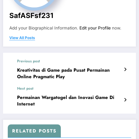
SafASFsf231
Add your Biographical Information.
Edit your Profile
now.
View All Posts
Previous post
Kreativitas di Game pada Pusat Permainan
Online Pragmatic Play
Next post
Permainan Wargatogel dan Inovasi Game Di
Internet
RELATED POSTS