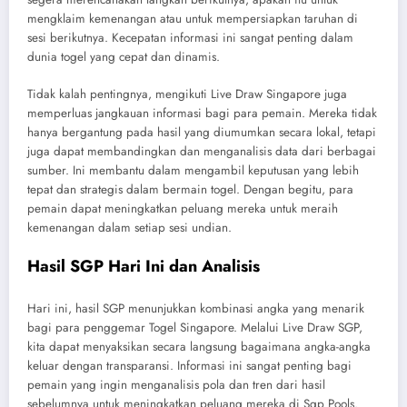
mengklaim kemenangan atau untuk mempersiapkan taruhan di
sesi berikutnya. Kecepatan informasi ini sangat penting dalam
dunia togel yang cepat dan dinamis.
Tidak kalah pentingnya, mengikuti Live Draw Singapore juga
memperluas jangkauan informasi bagi para pemain. Mereka tidak
hanya bergantung pada hasil yang diumumkan secara lokal, tetapi
juga dapat membandingkan dan menganalisis data dari berbagai
sumber. Ini membantu dalam mengambil keputusan yang lebih
tepat dan strategis dalam bermain togel. Dengan begitu, para
pemain dapat meningkatkan peluang mereka untuk meraih
kemenangan dalam setiap sesi undian.
Hasil SGP Hari Ini dan Analisis
Hari ini, hasil SGP menunjukkan kombinasi angka yang menarik
bagi para penggemar Togel Singapore. Melalui Live Draw SGP,
kita dapat menyaksikan secara langsung bagaimana angka-angka
keluar dengan transparansi. Informasi ini sangat penting bagi
pemain yang ingin menganalisis pola dan tren dari hasil
sebelumnya untuk meningkatkan peluang mereka di Sgp Pools.