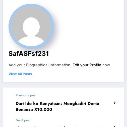
SafASFsf231
Add your Biographical Information.
Edit your Profile
now.
View All Posts
Previous post
Dari Ide ke Kenyataan: Menghadiri Demo
Bonanza X10.000
Next post