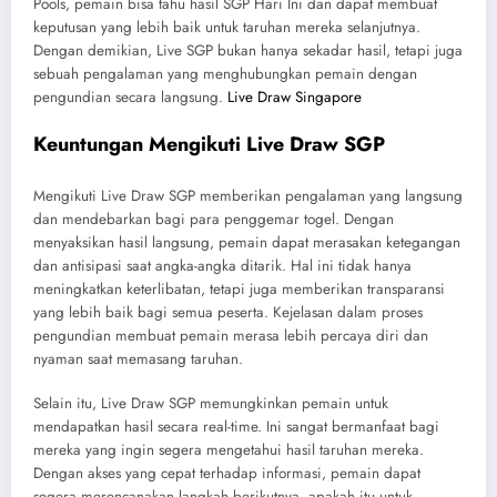
Pools, pemain bisa tahu hasil SGP Hari Ini dan dapat membuat
keputusan yang lebih baik untuk taruhan mereka selanjutnya.
Dengan demikian, Live SGP bukan hanya sekadar hasil, tetapi juga
sebuah pengalaman yang menghubungkan pemain dengan
pengundian secara langsung.
Live Draw Singapore
Keuntungan Mengikuti Live Draw SGP
Mengikuti Live Draw SGP memberikan pengalaman yang langsung
dan mendebarkan bagi para penggemar togel. Dengan
menyaksikan hasil langsung, pemain dapat merasakan ketegangan
dan antisipasi saat angka-angka ditarik. Hal ini tidak hanya
meningkatkan keterlibatan, tetapi juga memberikan transparansi
yang lebih baik bagi semua peserta. Kejelasan dalam proses
pengundian membuat pemain merasa lebih percaya diri dan
nyaman saat memasang taruhan.
Selain itu, Live Draw SGP memungkinkan pemain untuk
mendapatkan hasil secara real-time. Ini sangat bermanfaat bagi
mereka yang ingin segera mengetahui hasil taruhan mereka.
Dengan akses yang cepat terhadap informasi, pemain dapat
segera merencanakan langkah berikutnya, apakah itu untuk