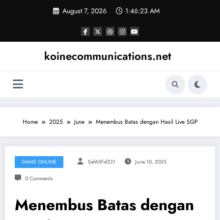
Skip
August 7, 2026
1:46:24 AM
to
content
koinecommunications.net
Home
2025
June
Menembus Batas dengan Hasil Live SGP
GAME ONLINE
SafASFsf231
June 10, 2025
0 Comments
Menembus Batas dengan