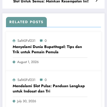
Slot Untuk Semua: Mainkan Kesempatan Ini!
RELATED POSTS
SafASFsf231
0
Menyelami Dunia Bupatitogel: Tips dan
Trik untuk Pemain Pemula
August 1, 2026
SafASFsf231
0
Mendalami Slot Pulsa: Panduan Lengkap
untuk Indosat dan Tri
July 30, 2026