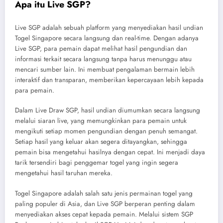
Apa itu Live SGP?
Live SGP adalah sebuah platform yang menyediakan hasil undian
Togel Singapore secara langsung dan real-time. Dengan adanya
Live SGP, para pemain dapat melihat hasil pengundian dan
informasi terkait secara langsung tanpa harus menunggu atau
mencari sumber lain. Ini membuat pengalaman bermain lebih
interaktif dan transparan, memberikan kepercayaan lebih kepada
para pemain.
Dalam Live Draw SGP, hasil undian diumumkan secara langsung
melalui siaran live, yang memungkinkan para pemain untuk
mengikuti setiap momen pengundian dengan penuh semangat.
Setiap hasil yang keluar akan segera ditayangkan, sehingga
pemain bisa mengetahui hasilnya dengan cepat. Ini menjadi daya
tarik tersendiri bagi penggemar togel yang ingin segera
mengetahui hasil taruhan mereka.
Togel Singapore adalah salah satu jenis permainan togel yang
paling populer di Asia, dan Live SGP berperan penting dalam
menyediakan akses cepat kepada pemain. Melalui sistem SGP