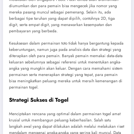
diumumkan dan para pemain bisa mengecek jika nomor yang
mereka pasang muncul sebagai pemenang. Selain itu, ada
berbagai tipe taruhan yang dapat dipilih, contohnya 2D, tiga
digit, serta empat digit, yang menawarkan kesempatan dan
pembayaran yang berbeda.
Kesuksesan dalam permainan toto tidak hanya bergantung kepada
keberuntungan, namun juga pada analisis data dan strategi yang
diterapkan oleh para pemain. Banyak pemain memakai data-data
keluaran sebelumnya sebagai referensi untuk menentukan angka-
angka yang mungkin akan keluar. Dengan cara memahami sistem
permainan serta menerapkan strategi yang tepat, para pemain
bisa meningkatkan peluang mereka untuk meraih kemenangan di
permainan togel.
Strategi Sukses di Togel
Menciptakan rencana yang optimal dalam permainan togel amat
krusial untuk membangun peluang keberhasilan. Salah satu
langkah awal yang dapat dilakukan adalah melalui melakukan riset
mendalam mengenai angka-angka yang sering kali muncul. Data