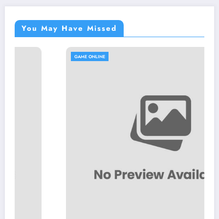
You May Have Missed
GAME ONLINE