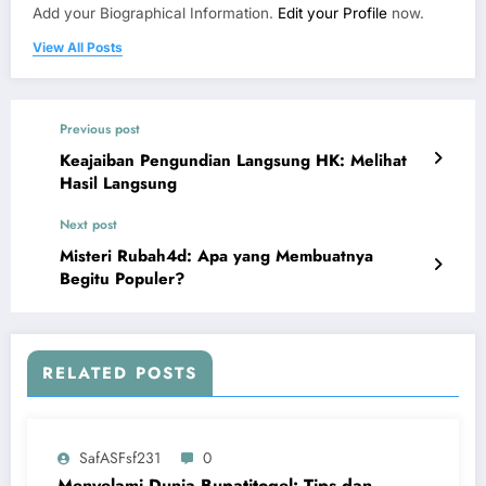
Add your Biographical Information.
Edit your Profile
now.
View All Posts
Previous post
Keajaiban Pengundian Langsung HK: Melihat
Hasil Langsung
Next post
Misteri Rubah4d: Apa yang Membuatnya
Begitu Populer?
RELATED POSTS
SafASFsf231
0
Menyelami Dunia Bupatitogel: Tips dan