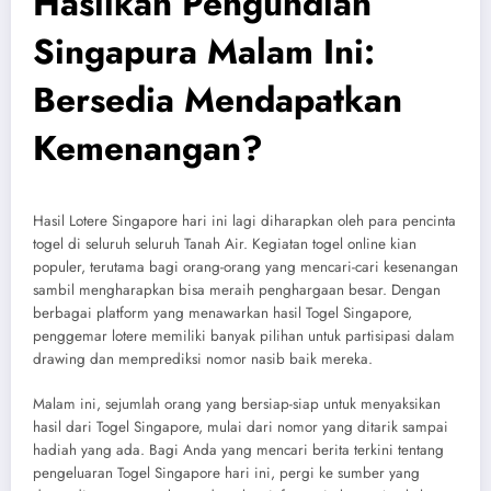
Hasilkan Pengundian
Singapura Malam Ini:
Bersedia Mendapatkan
Kemenangan?
Hasil Lotere Singapore hari ini lagi diharapkan oleh para pencinta
togel di seluruh seluruh Tanah Air. Kegiatan togel online kian
populer, terutama bagi orang-orang yang mencari-cari kesenangan
sambil mengharapkan bisa meraih penghargaan besar. Dengan
berbagai platform yang menawarkan hasil Togel Singapore,
penggemar lotere memiliki banyak pilihan untuk partisipasi dalam
drawing dan memprediksi nomor nasib baik mereka.
Malam ini, sejumlah orang yang bersiap-siap untuk menyaksikan
hasil dari Togel Singapore, mulai dari nomor yang ditarik sampai
hadiah yang ada. Bagi Anda yang mencari berita terkini tentang
pengeluaran Togel Singapore hari ini, pergi ke sumber yang