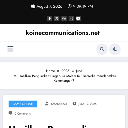
Skip
August 7, 2026
9:09:19 PM
to
content
koinecommunications.net
Home
2025
June
Hasilkan Pengundian Singapura Malam Ini: Bersedia Mendapatkan
Kemenangan?
GAME ONLINE
SafASFsf231
June 19, 2025
0 Comments