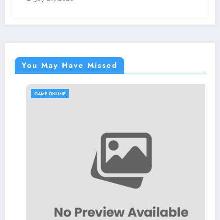
You May Have Missed
GAME ONLINE