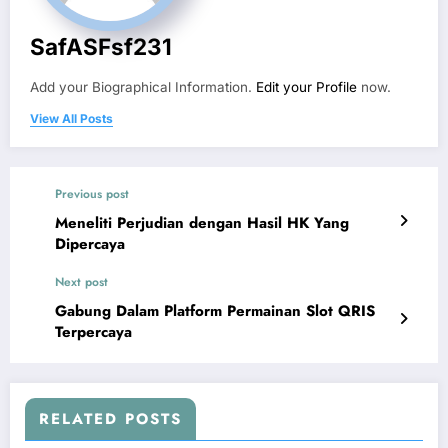
SafASFsf231
Add your Biographical Information.
Edit your Profile
now.
View All Posts
Previous post
Meneliti Perjudian dengan Hasil HK Yang
Dipercaya
Next post
Gabung Dalam Platform Permainan Slot QRIS
Terpercaya
RELATED POSTS