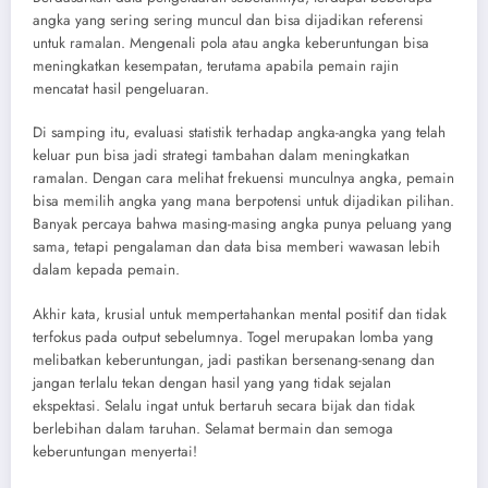
angka yang sering sering muncul dan bisa dijadikan referensi
untuk ramalan. Mengenali pola atau angka keberuntungan bisa
meningkatkan kesempatan, terutama apabila pemain rajin
mencatat hasil pengeluaran.
Di samping itu, evaluasi statistik terhadap angka-angka yang telah
keluar pun bisa jadi strategi tambahan dalam meningkatkan
ramalan. Dengan cara melihat frekuensi munculnya angka, pemain
bisa memilih angka yang mana berpotensi untuk dijadikan pilihan.
Banyak percaya bahwa masing-masing angka punya peluang yang
sama, tetapi pengalaman dan data bisa memberi wawasan lebih
dalam kepada pemain.
Akhir kata, krusial untuk mempertahankan mental positif dan tidak
terfokus pada output sebelumnya. Togel merupakan lomba yang
melibatkan keberuntungan, jadi pastikan bersenang-senang dan
jangan terlalu tekan dengan hasil yang yang tidak sejalan
ekspektasi. Selalu ingat untuk bertaruh secara bijak dan tidak
berlebihan dalam taruhan. Selamat bermain dan semoga
keberuntungan menyertai!