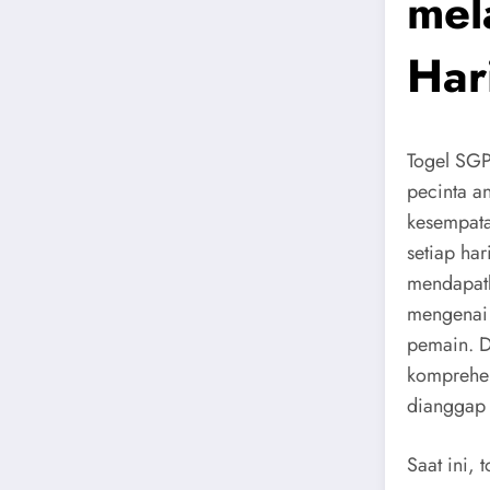
mel
Hari
Togel SGP
pecinta a
kesempata
setiap ha
mendapatk
mengenai 
pemain. D
komprehen
dianggap
Saat ini,