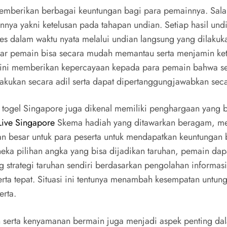
emberikan berbagai keuntungan bagi para pemainnya. Sala
nnya yakni ketelusan pada tahapan undian. Setiap hasil undi
ses dalam waktu nyata melalui undian langsung yang dilakuk
agar pemain bisa secara mudah memantau serta menjamin ke
l ini memberikan kepercayaan kepada para pemain bahwa se
lakukan secara adil serta dapat dipertanggungjawabkan seca
u, togel Singapore juga dikenal memiliki penghargaan yang b
Live Singapore
Skema hadiah yang ditawarkan beragam, m
n besar untuk para peserta untuk mendapatkan keuntungan 
neka pilihan angka yang bisa dijadikan taruhan, pemain dap
 strategi taruhan sendiri berdasarkan pengolahan informas
erta tepat. Situasi ini tentunya menambah kesempatan untung
erta.
serta kenyamanan bermain juga menjadi aspek penting da