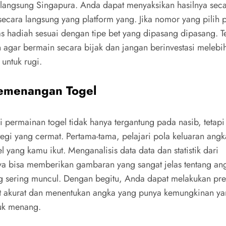
 langsung Singapura. Anda dapat menyaksikan hasilnya sec
secara langsung yang platform yang. Jika nomor yang pilih p
as hadiah sesuai dengan tipe bet yang dipasang dipasang. T
n agar bermain secara bijak dan jangan berinvestasi melebi
untuk rugi.
Kemenangan Togel
 permainan togel tidak hanya tergantung pada nasib, tetapi
tegi yang cermat. Pertama-tama, pelajari pola keluaran angk
 yang kamu ikut. Menganalisis data data dan statistik dari
a bisa memberikan gambaran yang sangat jelas tentang an
 sering muncul. Dengan begitu, Anda dapat melakukan pre
at akurat dan menentukan angka yang punya kemungkinan ya
tuk menang.