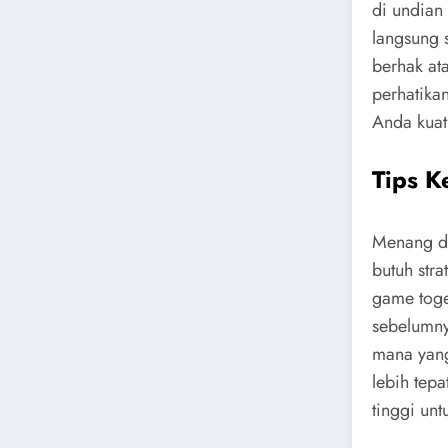
di undian
langsung 
berhak at
perhatika
Anda kuat 
Tips 
Menang di
butuh stra
game togel
sebelumny
mana yang
lebih tep
tinggi un