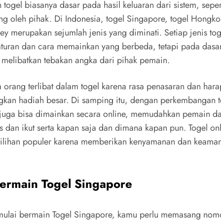
togel biasanya dasar pada hasil keluaran dari sistem, sepert
ng oleh pihak. Di Indonesia, togel Singapore, togel Hongk
ey merupakan sejumlah jenis yang diminati. Setiap jenis tog
aturan dan cara memainkan yang berbeda, tetapi pada dasa
melibatkan tebakan angka dari pihak pemain.
 orang terlibat dalam togel karena rasa penasaran dan har
an hadiah besar. Di samping itu, dengan perkembangan t
l juga bisa dimainkan secara online, memudahkan pemain d
 dan ikut serta kapan saja dan dimana kapan pun. Togel onl
ilihan populer karena memberikan kenyamanan dan keaman
ermain Togel Singapore
ulai bermain Togel Singapore, kamu perlu memasang nom