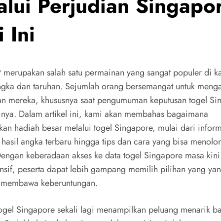
alui Perjudian Singapo
 Ini
 merupakan salah satu permainan yang sangat populer di k
ngka dan taruhan. Sejumlah orang bersemangat untuk meng
n mereka, khususnya saat pengumuman keputusan togel Si
rinya. Dalam artikel ini, kami akan membahas bagaimana
an hadiah besar melalui togel Singapore, mulai dari inform
hasil angka terbaru hingga tips dan cara yang bisa menolo
engan keberadaan akses ke data togel Singapore masa kini
sif, peserta dapat lebih gampang memilih pilihan yang ya
 membawa keberuntungan.
 togel Singapore sekali lagi menampilkan peluang menarik b