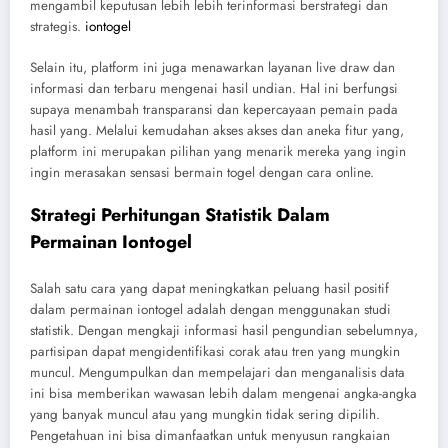
mengambil keputusan lebih lebih terinformasi berstrategi dan
strategis.
iontogel
Selain itu, platform ini juga menawarkan layanan live draw dan
informasi dan terbaru mengenai hasil undian. Hal ini berfungsi
supaya menambah transparansi dan kepercayaan pemain pada
hasil yang. Melalui kemudahan akses akses dan aneka fitur yang,
platform ini merupakan pilihan yang menarik mereka yang ingin
ingin merasakan sensasi bermain togel dengan cara online.
Strategi Perhitungan Statistik Dalam
Permainan Iontogel
Salah satu cara yang dapat meningkatkan peluang hasil positif
dalam permainan iontogel adalah dengan menggunakan studi
statistik. Dengan mengkaji informasi hasil pengundian sebelumnya,
partisipan dapat mengidentifikasi corak atau tren yang mungkin
muncul. Mengumpulkan dan mempelajari dan menganalisis data
ini bisa memberikan wawasan lebih dalam mengenai angka-angka
yang banyak muncul atau yang mungkin tidak sering dipilih.
Pengetahuan ini bisa dimanfaatkan untuk menyusun rangkaian