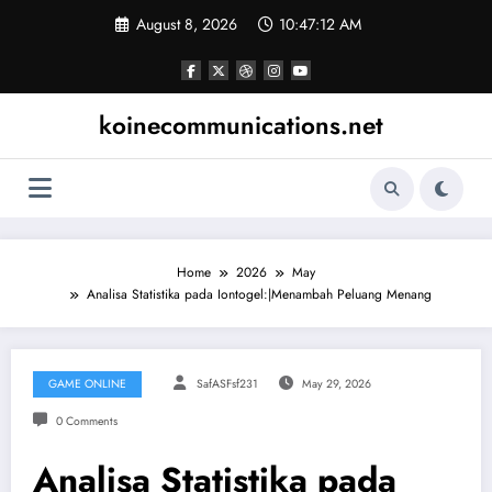
Skip
August 8, 2026
10:47:13 AM
to
content
koinecommunications.net
Home
2026
May
Analisa Statistika pada Iontogel:|Menambah Peluang Menang
GAME ONLINE
SafASFsf231
May 29, 2026
0 Comments
Analisa Statistika pada