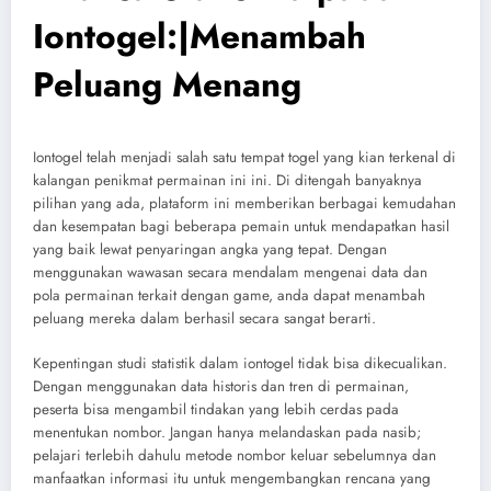
Iontogel:|Menambah
Peluang Menang
Iontogel telah menjadi salah satu tempat togel yang kian terkenal di
kalangan penikmat permainan ini ini. Di ditengah banyaknya
pilihan yang ada, plataform ini memberikan berbagai kemudahan
dan kesempatan bagi beberapa pemain untuk mendapatkan hasil
yang baik lewat penyaringan angka yang tepat. Dengan
menggunakan wawasan secara mendalam mengenai data dan
pola permainan terkait dengan game, anda dapat menambah
peluang mereka dalam berhasil secara sangat berarti.
Kepentingan studi statistik dalam iontogel tidak bisa dikecualikan.
Dengan menggunakan data historis dan tren di permainan,
peserta bisa mengambil tindakan yang lebih cerdas pada
menentukan nombor. Jangan hanya melandaskan pada nasib;
pelajari terlebih dahulu metode nombor keluar sebelumnya dan
manfaatkan informasi itu untuk mengembangkan rencana yang