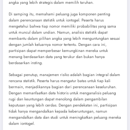
angka yang lebih strategis dalam memilih taruhan.
Di samping itu, memahami peluang juga komponen penting
dalam perencanaan statistik untuk iontogel. Peserta harus
mengetahui bahwa tiap nomor memiliki probabilitas yang sama
untuk muncul dalam undian. Namun, analisis statistik dapat
membantu dalam pilihan angka yang lebih menguntungkan sesuai
dengan jumlah keluarnya nomor tertentu. Dengan cara ini,
partisipan dapat memperbesar kemungkinan mereka untuk
menang berdasarkan data yang terukur dan bukan hanya
berdasarkan insting.
Sebagai penutup, manajemen risiko adalah bagian integral dalam
rencana statistik. Peserta harus mengatur batas untuk tiap kali
bermain, menjadikannya bagian dari perencanaan keseluruhan.
Dengan memanfaatkan data historis untuk menganalisis peluang
rugi dan keuntungan dapat menolong dalam pengambilan
keputusan yang lebih cerdas. Dengan pendekatan ini, partisipan
tidak hanya mengandalkan kepada keberuntungan, namun
mengandalkan data dan studi untuk meningkatkan peluang mereka
dalam iontogel.