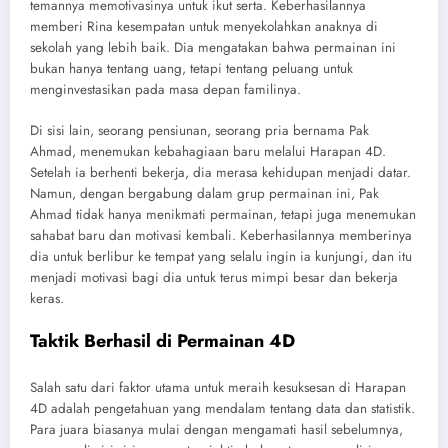
temannya memotivasinya untuk ikut serta. Keberhasilannya
memberi Rina kesempatan untuk menyekolahkan anaknya di
sekolah yang lebih baik. Dia mengatakan bahwa permainan ini
bukan hanya tentang uang, tetapi tentang peluang untuk
menginvestasikan pada masa depan familinya.
Di sisi lain, seorang pensiunan, seorang pria bernama Pak
Ahmad, menemukan kebahagiaan baru melalui Harapan 4D.
Setelah ia berhenti bekerja, dia merasa kehidupan menjadi datar.
Namun, dengan bergabung dalam grup permainan ini, Pak
Ahmad tidak hanya menikmati permainan, tetapi juga menemukan
sahabat baru dan motivasi kembali. Keberhasilannya memberinya
dia untuk berlibur ke tempat yang selalu ingin ia kunjungi, dan itu
menjadi motivasi bagi dia untuk terus mimpi besar dan bekerja
keras.
Taktik Berhasil di Permainan 4D
Salah satu dari faktor utama untuk meraih kesuksesan di Harapan
4D adalah pengetahuan yang mendalam tentang data dan statistik.
Para juara biasanya mulai dengan mengamati hasil sebelumnya,