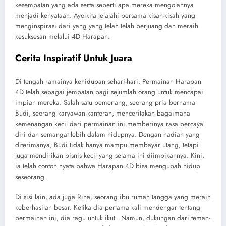
kesempatan yang ada serta seperti apa mereka mengolahnya
menjadi kenyataan. Ayo kita jelajahi bersama kisah-kisah yang
menginspirasi dari yang yang telah telah berjuang dan meraih
kesuksesan melalui 4D Harapan.
Cerita Inspiratif Untuk Juara
Di tengah ramainya kehidupan sehari-hari, Permainan Harapan
4D telah sebagai jembatan bagi sejumlah orang untuk mencapai
impian mereka. Salah satu pemenang, seorang pria bernama
Budi, seorang karyawan kantoran, menceritakan bagaimana
kemenangan kecil dari permainan ini memberinya rasa percaya
diri dan semangat lebih dalam hidupnya. Dengan hadiah yang
diterimanya, Budi tidak hanya mampu membayar utang, tetapi
juga mendirikan bisnis kecil yang selama ini diimpikannya. Kini,
ia telah contoh nyata bahwa Harapan 4D bisa mengubah hidup
seseorang.
Di sisi lain, ada juga Rina, seorang ibu rumah tangga yang meraih
keberhasilan besar. Ketika dia pertama kali mendengar tentang
permainan ini, dia ragu untuk ikut . Namun, dukungan dari teman-