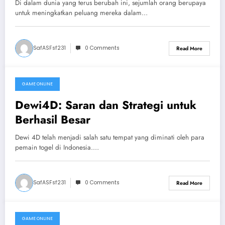
Di dalam dunia yang terus berubah ini, sejumlah orang berupaya
untuk meningkatkan peluang mereka dalam…
SafASFsf231
0 Comments
Read More
GAME ONLINE
July 26, 2026
Dewi4D: Saran dan Strategi untuk
Berhasil Besar
Dewi 4D telah menjadi salah satu tempat yang diminati oleh para
pemain togel di Indonesia.…
SafASFsf231
0 Comments
Read More
GAME ONLINE
July 23, 2026