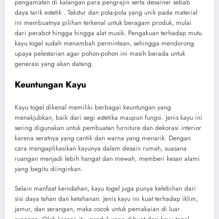
pengamatan di kalangan para pengrajin serta desainer sebab
daya tarik estetik . Tekstur dan pola-pola yang unik pada material
ini membuatnya pilihan terkenal untuk beragam produk, mulai
dari perabot hingga hingga alat musik. Pengakuan terhadap mutu
kayu togel sudah menambah permintaan, sehingga mendorong
upaya pelestarian agar pohon-pohon ini masih berada untuk
generasi yang akan datang.
Keuntungan Kayu
Kayu togel dikenal memiliki berbagai keuntungan yang
menakjubkan, baik dari segi estetika maupun fungsi. Jenis kayu ini
sering digunakan untuk pembuatan furniture dan dekorasi interior
karena seratnya yang cantik dan warna yang menarik. Dengan
cara mengaplikasikan kayunya dalam desain rumah, suasana
ruangan menjadi lebih hangat dan mewah, memberi kesan alami
yang begitu diinginkan.
Selain manfaat keindahan, kayu togel juga punya kelebihan dari
sisi daya tahan dan ketahanan. Jenis kayu ini kuat terhadap iklim,
jamur, dan serangan, maka cocok untuk pemakaian di luar