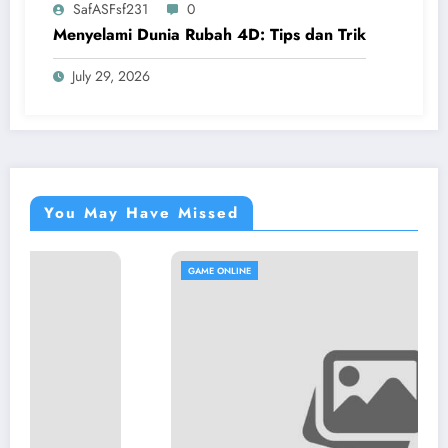
SafASFsf231
0
Menyelami Dunia Rubah 4D: Tips dan Trik
July 29, 2026
You May Have Missed
GAME ONLINE