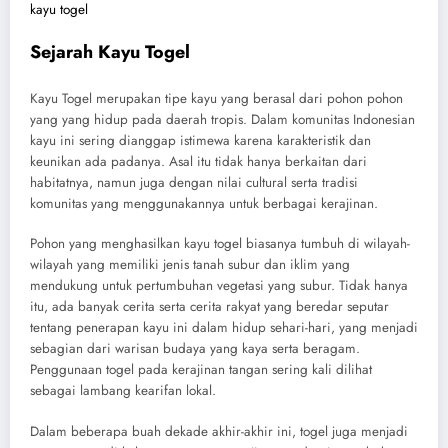
kayu togel
Sejarah Kayu Togel
Kayu Togel merupakan tipe kayu yang berasal dari pohon pohon
yang yang hidup pada daerah tropis. Dalam komunitas Indonesian
kayu ini sering dianggap istimewa karena karakteristik dan
keunikan ada padanya. Asal itu tidak hanya berkaitan dari
habitatnya, namun juga dengan nilai cultural serta tradisi
komunitas yang menggunakannya untuk berbagai kerajinan.
Pohon yang menghasilkan kayu togel biasanya tumbuh di wilayah-
wilayah yang memiliki jenis tanah subur dan iklim yang
mendukung untuk pertumbuhan vegetasi yang subur. Tidak hanya
itu, ada banyak cerita serta cerita rakyat yang beredar seputar
tentang penerapan kayu ini dalam hidup sehari-hari, yang menjadi
sebagian dari warisan budaya yang kaya serta beragam.
Penggunaan togel pada kerajinan tangan sering kali dilihat
sebagai lambang kearifan lokal.
Dalam beberapa buah dekade akhir-akhir ini, togel juga menjadi