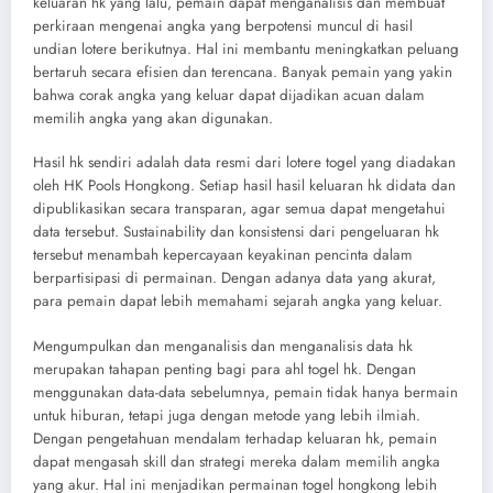
keluaran hk yang lalu, pemain dapat menganalisis dan membuat
perkiraan mengenai angka yang berpotensi muncul di hasil
undian lotere berikutnya. Hal ini membantu meningkatkan peluang
bertaruh secara efisien dan terencana. Banyak pemain yang yakin
bahwa corak angka yang keluar dapat dijadikan acuan dalam
memilih angka yang akan digunakan.
Hasil hk sendiri adalah data resmi dari lotere togel yang diadakan
oleh HK Pools Hongkong. Setiap hasil hasil keluaran hk didata dan
dipublikasikan secara transparan, agar semua dapat mengetahui
data tersebut. Sustainability dan konsistensi dari pengeluaran hk
tersebut menambah kepercayaan keyakinan pencinta dalam
berpartisipasi di permainan. Dengan adanya data yang akurat,
para pemain dapat lebih memahami sejarah angka yang keluar.
Mengumpulkan dan menganalisis dan menganalisis data hk
merupakan tahapan penting bagi para ahl togel hk. Dengan
menggunakan data-data sebelumnya, pemain tidak hanya bermain
untuk hiburan, tetapi juga dengan metode yang lebih ilmiah.
Dengan pengetahuan mendalam terhadap keluaran hk, pemain
dapat mengasah skill dan strategi mereka dalam memilih angka
yang akur. Hal ini menjadikan permainan togel hongkong lebih