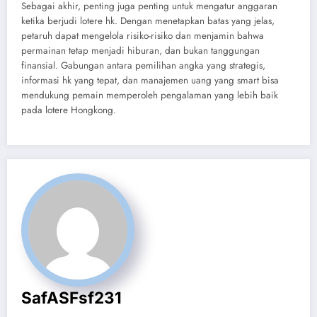
Sebagai akhir, penting juga penting untuk mengatur anggaran
ketika berjudi lotere hk. Dengan menetapkan batas yang jelas,
petaruh dapat mengelola risiko-risiko dan menjamin bahwa
permainan tetap menjadi hiburan, dan bukan tanggungan
finansial. Gabungan antara pemilihan angka yang strategis,
informasi hk yang tepat, dan manajemen uang yang smart bisa
mendukung pemain memperoleh pengalaman yang lebih baik
pada lotere Hongkong.
SafASFsf231