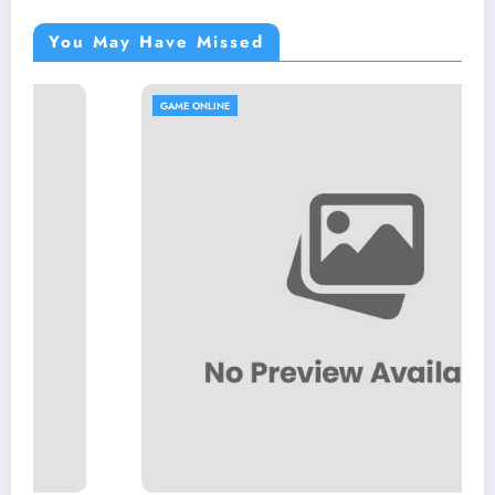
You May Have Missed
GAME ONLINE