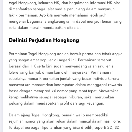
togel Hongkong, keluaran HK, dan bagaimana informasi HK bisa
dimanfaatkan sebagai alat media penunjang dalam menyusun
taktik permainan. Ayo kita menyatu memahami lebih jauh
mengenai bagaimana angka-angka ini dapat menjadi teman yang
setia dalam meraih mendapatkan cita-cita.
Definisi Perjudian Hongkong
Permainan Togel Hongkong adalah bentuk permainan tebak angka
yang sangat amat populer di negeri ini. Permainan tersebut
berasal dari HK serta kini sudah menyandang salah satu jenis
lotere yang banyak dimainkan oleh masyarakat. Permainan ini
sebetulnya menarik perhatian jumlah yang besar individu karena
menawarkan menawarkan kesempatan dalam menggapai rewards
besar dengan memprediksi nomor yang tepat tepat. Masyarakat
kerap melihatnya sebagai sebagai hiburan, sekali merupakan
peluang dalam mendapatkan profit dari segi keuangan.
Dalam ajang Togel Hongkong, pemain wajib memprediksi
sejumlah nomor yang akan keluar dalam muncul dalam hasil lotre.
Terdapat berbagai tipe taruhan yang bisa dipilih, seperti 2D, 3D,