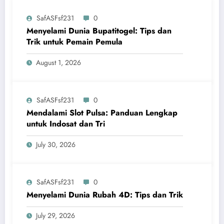
SafASFsf231
0
Menyelami Dunia Bupatitogel: Tips dan
Trik untuk Pemain Pemula
August 1, 2026
SafASFsf231
0
Mendalami Slot Pulsa: Panduan Lengkap
untuk Indosat dan Tri
July 30, 2026
SafASFsf231
0
Menyelami Dunia Rubah 4D: Tips dan Trik
July 29, 2026