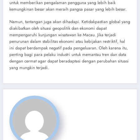
untuk memberikan pengalaman pengguna yang lebih baik
kemungkinan besar akan meraih pangsa pasar yang lebih besar.
Namun, tantangan juga akan dihadapi. Ketidakpastian global yang
diakibatkan oleh situasi geopolitik dan ekonomi dapat
mempengaruhi kunjungan wisatawan ke Macau. Jika terjadi
penurunan dalam stabilitas ekonomi atau kebijakan restriktif, hal
ini dapat berdampak negatif pada pengeluaran. Oleh karena itu,
penting bagi para pelaku industri untuk memantau tren dan data
dengan cermat agar dapat beradaptasi dengan perubahan situasi
yang mungkin terjadi.