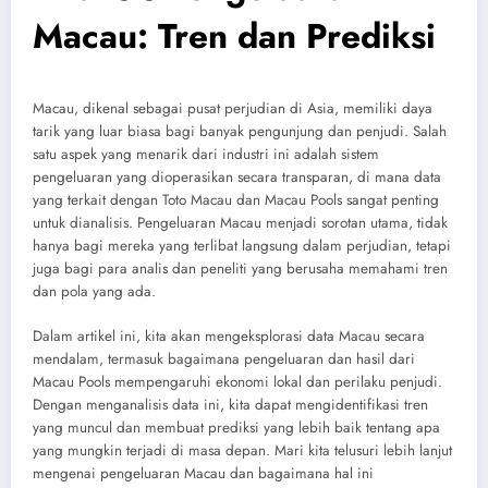
Macau: Tren dan Prediksi
Macau, dikenal sebagai pusat perjudian di Asia, memiliki daya
tarik yang luar biasa bagi banyak pengunjung dan penjudi. Salah
satu aspek yang menarik dari industri ini adalah sistem
pengeluaran yang dioperasikan secara transparan, di mana data
yang terkait dengan Toto Macau dan Macau Pools sangat penting
untuk dianalisis. Pengeluaran Macau menjadi sorotan utama, tidak
hanya bagi mereka yang terlibat langsung dalam perjudian, tetapi
juga bagi para analis dan peneliti yang berusaha memahami tren
dan pola yang ada.
Dalam artikel ini, kita akan mengeksplorasi data Macau secara
mendalam, termasuk bagaimana pengeluaran dan hasil dari
Macau Pools mempengaruhi ekonomi lokal dan perilaku penjudi.
Dengan menganalisis data ini, kita dapat mengidentifikasi tren
yang muncul dan membuat prediksi yang lebih baik tentang apa
yang mungkin terjadi di masa depan. Mari kita telusuri lebih lanjut
mengenai pengeluaran Macau dan bagaimana hal ini