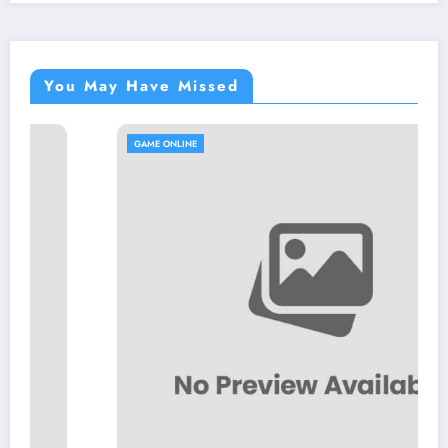
You May Have Missed
GAME ONLINE