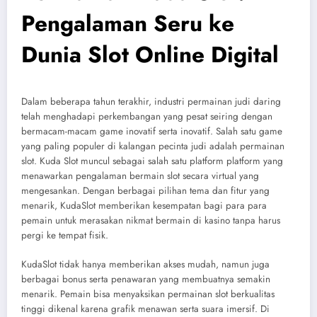
Pengalaman Seru ke
Dunia Slot Online Digital
Dalam beberapa tahun terakhir, industri permainan judi daring
telah menghadapi perkembangan yang pesat seiring dengan
bermacam-macam game inovatif serta inovatif. Salah satu game
yang paling populer di kalangan pecinta judi adalah permainan
slot. Kuda Slot muncul sebagai salah satu platform platform yang
menawarkan pengalaman bermain slot secara virtual yang
mengesankan. Dengan berbagai pilihan tema dan fitur yang
menarik, KudaSlot memberikan kesempatan bagi para para
pemain untuk merasakan nikmat bermain di kasino tanpa harus
pergi ke tempat fisik.
KudaSlot tidak hanya memberikan akses mudah, namun juga
berbagai bonus serta penawaran yang membuatnya semakin
menarik. Pemain bisa menyaksikan permainan slot berkualitas
tinggi dikenal karena grafik menawan serta suara imersif. Di