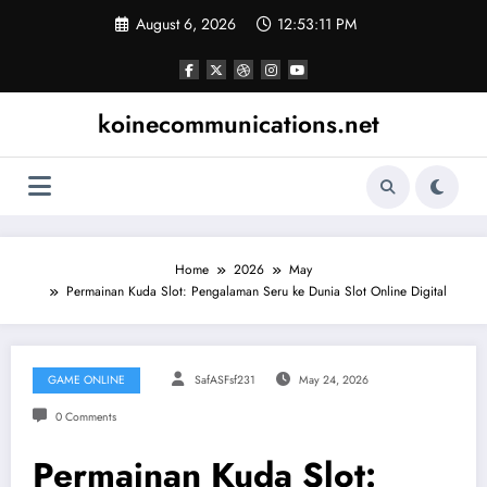
Skip
August 6, 2026
12:53:11 PM
to
content
koinecommunications.net
Home
2026
May
Permainan Kuda Slot: Pengalaman Seru ke Dunia Slot Online Digital
GAME ONLINE
SafASFsf231
May 24, 2026
0 Comments
Permainan Kuda Slot: