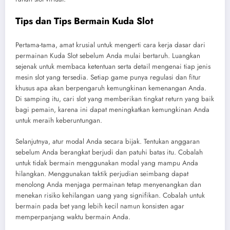
Tips dan Tips Bermain Kuda Slot
Pertama-tama, amat krusial untuk mengerti cara kerja dasar dari
permainan Kuda Slot sebelum Anda mulai bertaruh. Luangkan
sejenak untuk membaca ketentuan serta detail mengenai tiap jenis
mesin slot yang tersedia. Setiap game punya regulasi dan fitur
khusus apa akan berpengaruh kemungkinan kemenangan Anda.
Di samping itu, cari slot yang memberikan tingkat return yang baik
bagi pemain, karena ini dapat meningkatkan kemungkinan Anda
untuk meraih keberuntungan.
Selanjutnya, atur modal Anda secara bijak. Tentukan anggaran
sebelum Anda berangkat berjudi dan patuhi batas itu. Cobalah
untuk tidak bermain menggunakan modal yang mampu Anda
hilangkan. Menggunakan taktik perjudian seimbang dapat
menolong Anda menjaga permainan tetap menyenangkan dan
menekan risiko kehilangan uang yang signifikan. Cobalah untuk
bermain pada bet yang lebih kecil namun konsisten agar
memperpanjang waktu bermain Anda.