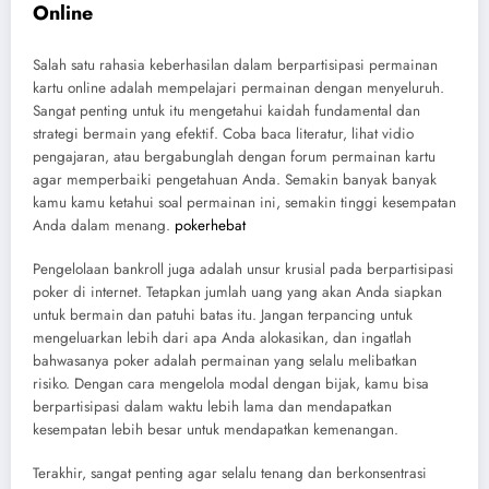
Online
Salah satu rahasia keberhasilan dalam berpartisipasi permainan
kartu online adalah mempelajari permainan dengan menyeluruh.
Sangat penting untuk itu mengetahui kaidah fundamental dan
strategi bermain yang efektif. Coba baca literatur, lihat vidio
pengajaran, atau bergabunglah dengan forum permainan kartu
agar memperbaiki pengetahuan Anda. Semakin banyak banyak
kamu kamu ketahui soal permainan ini, semakin tinggi kesempatan
Anda dalam menang.
pokerhebat
Pengelolaan bankroll juga adalah unsur krusial pada berpartisipasi
poker di internet. Tetapkan jumlah uang yang akan Anda siapkan
untuk bermain dan patuhi batas itu. Jangan terpancing untuk
mengeluarkan lebih dari apa Anda alokasikan, dan ingatlah
bahwasanya poker adalah permainan yang selalu melibatkan
risiko. Dengan cara mengelola modal dengan bijak, kamu bisa
berpartisipasi dalam waktu lebih lama dan mendapatkan
kesempatan lebih besar untuk mendapatkan kemenangan.
Terakhir, sangat penting agar selalu tenang dan berkonsentrasi