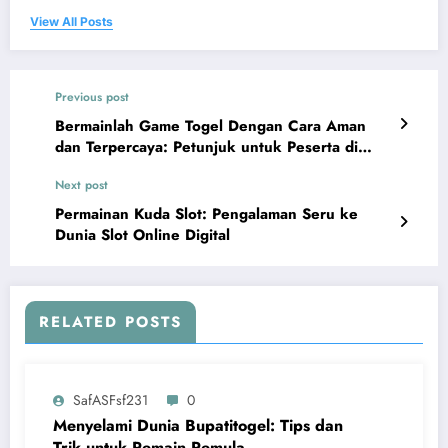
View All Posts
Previous post
Bermainlah Game Togel Dengan Cara Aman
dan Terpercaya: Petunjuk untuk Peserta di
Togel Singapura dan Hongkong
Next post
Permainan Kuda Slot: Pengalaman Seru ke
Dunia Slot Online Digital
RELATED POSTS
SafASFsf231
0
Menyelami Dunia Bupatitogel: Tips dan
Trik untuk Pemain Pemula