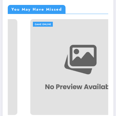
You May Have Missed
GAME ONLINE