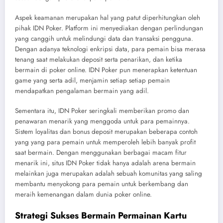
Aspek keamanan merupakan hal yang patut diperhitungkan oleh
pihak IDN Poker. Platform ini menyediakan dengan perlindungan
yang canggih untuk melindungi data dan transaksi pengguna.
Dengan adanya teknologi enkripsi data, para pemain bisa merasa
tenang saat melakukan deposit serta penarikan, dan ketika
bermain di poker online. IDN Poker pun menerapkan ketentuan
game yang serta adil, menjamin setiap setiap pemain
mendapatkan pengalaman bermain yang adil.
Sementara itu, IDN Poker seringkali memberikan promo dan
penawaran menarik yang menggoda untuk para pemainnya.
Sistem loyalitas dan bonus deposit merupakan beberapa contoh
yang yang para pemain untuk memperoleh lebih banyak profit
saat bermain. Dengan menggunakan berbagai macam fitur
menarik ini, situs IDN Poker tidak hanya adalah arena bermain
melainkan juga merupakan adalah sebuah komunitas yang saling
membantu menyokong para pemain untuk berkembang dan
meraih kemenangan dalam dunia poker online.
Strategi Sukses Bermain Permainan Kartu