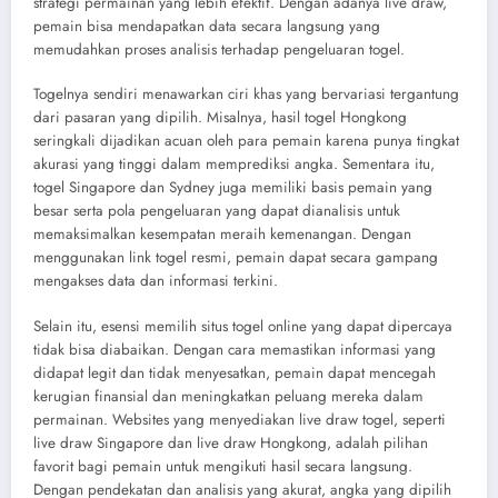
strategi permainan yang lebih efektif. Dengan adanya live draw,
pemain bisa mendapatkan data secara langsung yang
memudahkan proses analisis terhadap pengeluaran togel.
Togelnya sendiri menawarkan ciri khas yang bervariasi tergantung
dari pasaran yang dipilih. Misalnya, hasil togel Hongkong
seringkali dijadikan acuan oleh para pemain karena punya tingkat
akurasi yang tinggi dalam memprediksi angka. Sementara itu,
togel Singapore dan Sydney juga memiliki basis pemain yang
besar serta pola pengeluaran yang dapat dianalisis untuk
memaksimalkan kesempatan meraih kemenangan. Dengan
menggunakan link togel resmi, pemain dapat secara gampang
mengakses data dan informasi terkini.
Selain itu, esensi memilih situs togel online yang dapat dipercaya
tidak bisa diabaikan. Dengan cara memastikan informasi yang
didapat legit dan tidak menyesatkan, pemain dapat mencegah
kerugian finansial dan meningkatkan peluang mereka dalam
permainan. Websites yang menyediakan live draw togel, seperti
live draw Singapore dan live draw Hongkong, adalah pilihan
favorit bagi pemain untuk mengikuti hasil secara langsung.
Dengan pendekatan dan analisis yang akurat, angka yang dipilih