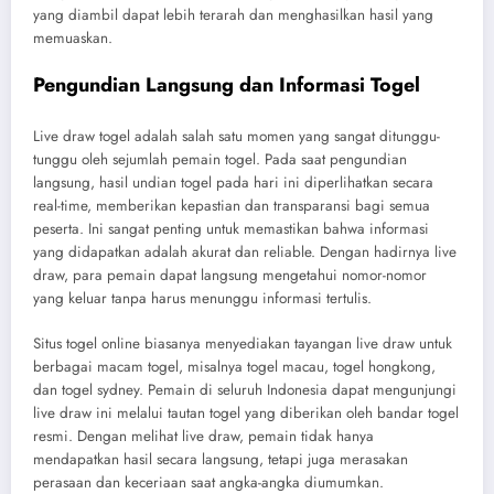
yang diambil dapat lebih terarah dan menghasilkan hasil yang
memuaskan.
Pengundian Langsung dan Informasi Togel
Live draw togel adalah salah satu momen yang sangat ditunggu-
tunggu oleh sejumlah pemain togel. Pada saat pengundian
langsung, hasil undian togel pada hari ini diperlihatkan secara
real-time, memberikan kepastian dan transparansi bagi semua
peserta. Ini sangat penting untuk memastikan bahwa informasi
yang didapatkan adalah akurat dan reliable. Dengan hadirnya live
draw, para pemain dapat langsung mengetahui nomor-nomor
yang keluar tanpa harus menunggu informasi tertulis.
Situs togel online biasanya menyediakan tayangan live draw untuk
berbagai macam togel, misalnya togel macau, togel hongkong,
dan togel sydney. Pemain di seluruh Indonesia dapat mengunjungi
live draw ini melalui tautan togel yang diberikan oleh bandar togel
resmi. Dengan melihat live draw, pemain tidak hanya
mendapatkan hasil secara langsung, tetapi juga merasakan
perasaan dan keceriaan saat angka-angka diumumkan.