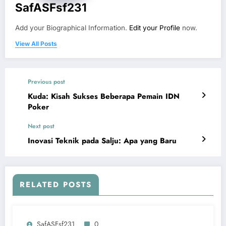
SafASFsf231
Add your Biographical Information.
Edit your Profile
now.
View All Posts
Previous post
Kuda: Kisah Sukses Beberapa Pemain IDN
Poker
Next post
Inovasi Teknik pada Salju: Apa yang Baru
RELATED POSTS
SafASFsf231
0