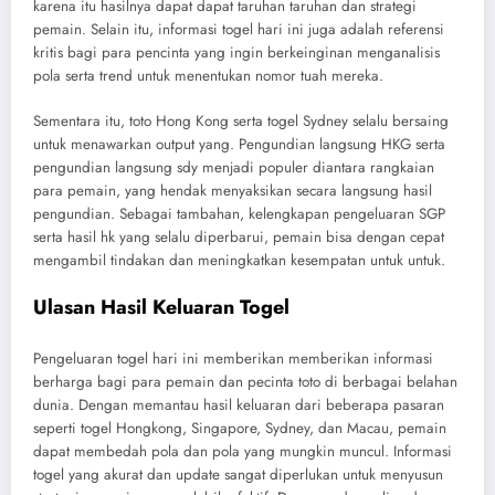
karena itu hasilnya dapat dapat taruhan taruhan dan strategi
pemain. Selain itu, informasi togel hari ini juga adalah referensi
kritis bagi para pencinta yang ingin berkeinginan menganalisis
pola serta trend untuk menentukan nomor tuah mereka.
Sementara itu, toto Hong Kong serta togel Sydney selalu bersaing
untuk menawarkan output yang. Pengundian langsung HKG serta
pengundian langsung sdy menjadi populer diantara rangkaian
para pemain, yang hendak menyaksikan secara langsung hasil
pengundian. Sebagai tambahan, kelengkapan pengeluaran SGP
serta hasil hk yang selalu diperbarui, pemain bisa dengan cepat
mengambil tindakan dan meningkatkan kesempatan untuk untuk.
Ulasan Hasil Keluaran Togel
Pengeluaran togel hari ini memberikan memberikan informasi
berharga bagi para pemain dan pecinta toto di berbagai belahan
dunia. Dengan memantau hasil keluaran dari beberapa pasaran
seperti togel Hongkong, Singapore, Sydney, dan Macau, pemain
dapat membedah pola dan pola yang mungkin muncul. Informasi
togel yang akurat dan update sangat diperlukan untuk menyusun