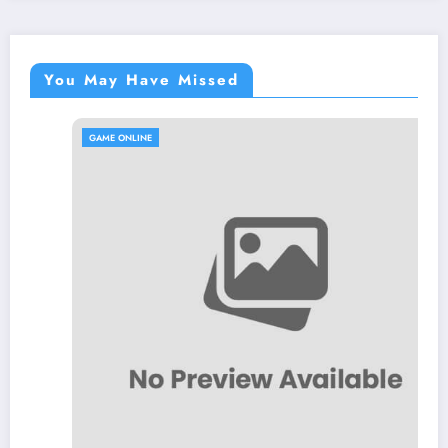
You May Have Missed
GAME ONLINE