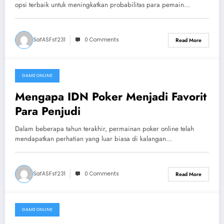
opsi terbaik untuk meningkatkan probabilitas para pemain…
SafASFsf231
0 Comments
Read More
GAME ONLINE
April 30, 2026
Mengapa IDN Poker Menjadi Favorit
Para Penjudi
Dalam beberapa tahun terakhir, permainan poker online telah
mendapatkan perhatian yang luar biasa di kalangan…
SafASFsf231
0 Comments
Read More
GAME ONLINE
April 29, 2026