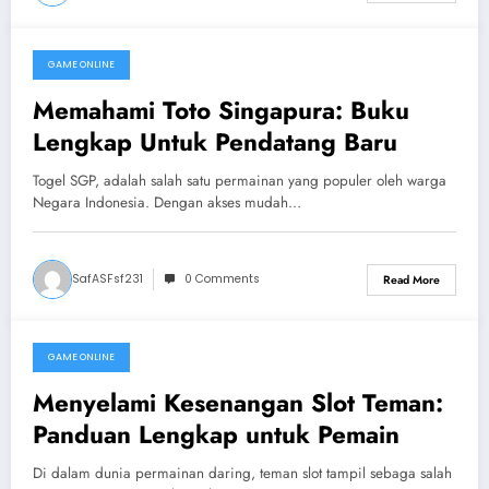
GAME ONLINE
April 25, 2026
Memahami Toto Singapura: Buku
Lengkap Untuk Pendatang Baru
Togel SGP, adalah salah satu permainan yang populer oleh warga
Negara Indonesia. Dengan akses mudah…
SafASFsf231
0 Comments
Read More
GAME ONLINE
April 24, 2026
Menyelami Kesenangan Slot Teman:
Panduan Lengkap untuk Pemain
Di dalam dunia permainan daring, teman slot tampil sebaga salah