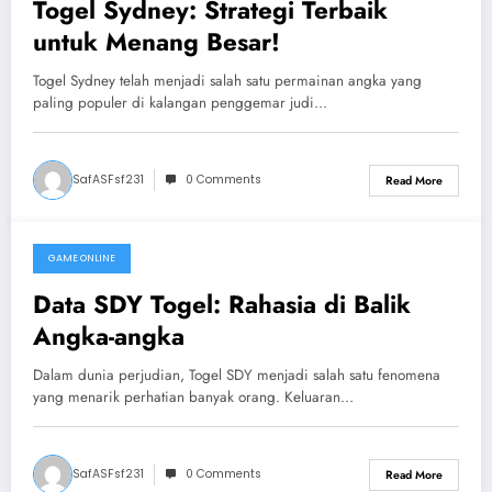
Togel Sydney: Strategi Terbaik
untuk Menang Besar!
Togel Sydney telah menjadi salah satu permainan angka yang
paling populer di kalangan penggemar judi…
SafASFsf231
0 Comments
Read More
GAME ONLINE
April 24, 2026
Data SDY Togel: Rahasia di Balik
Angka-angka
Dalam dunia perjudian, Togel SDY menjadi salah satu fenomena
yang menarik perhatian banyak orang. Keluaran…
SafASFsf231
0 Comments
Read More