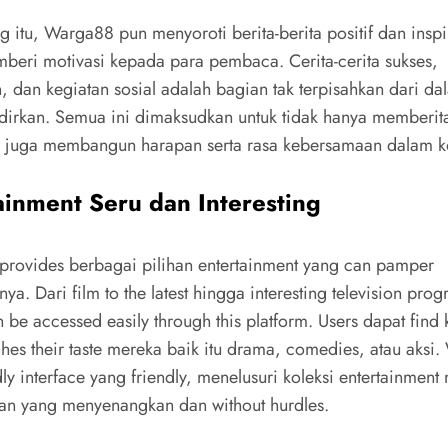
 itu, Warga88 pun menyoroti berita-berita positif dan inspir
beri motivasi kepada para pembaca. Cerita-cerita sukses,
 dan kegiatan sosial adalah bagian tak terpisahkan dari da
dirkan. Semua ini dimaksudkan untuk tidak hanya memberit
 juga membangun harapan serta rasa kebersamaan dalam k
ainment Seru dan Interesting
rovides berbagai pilihan entertainment yang can pamper
a. Dari film to the latest hingga interesting television pro
be accessed easily through this platform. Users dapat find 
hes their taste mereka baik itu drama, comedies, atau aksi.
dly interface yang friendly, menelusuri koleksi entertainment
n yang menyenangkan dan without hurdles.