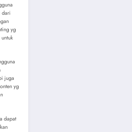
gguna
 dari
ngan
nting yg
 untuk
engguna
n
pi juga
onten yg
an
a dapat
rkan