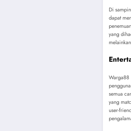
Di samping
dapat mem
penemuan,
yang diha
melainkan
Entert
Warga88 p
penggunany
semua can 
yang matc
user-frien
pengalama