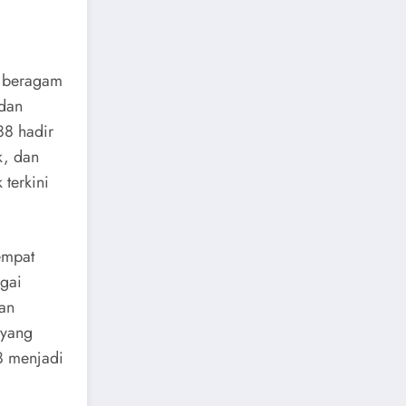
n beragam
 dan
88 hadir
k, dan
terkini
empat
agai
gan
 yang
8 menjadi