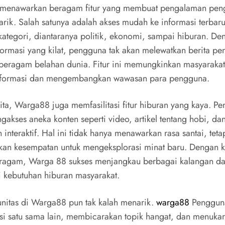
menawarkan beragam fitur yang membuat pengalaman pen
arik. Salah satunya adalah akses mudah ke informasi terbaru
ategori, diantaranya politik, ekonomi, sampai hiburan. De
formasi yang kilat, pengguna tak akan melewatkan berita pe
i beragam belahan dunia. Fitur ini memungkinkan masyarakat
informasi dan mengembangkan wawasan para pengguna.
rita, Warga88 juga memfasilitasi fitur hiburan yang kaya. P
gakses aneka konten seperti video, artikel tentang hobi, da
interaktif. Hal ini tidak hanya menawarkan rasa santai, teta
an kesempatan untuk mengeksplorasi minat baru. Dengan k
ragam, Warga 88 sukses menjangkau berbagai kalangan d
kebutuhan hiburan masyarakat.
unitas di Warga88 pun tak kalah menarik.
warga88
Penggun
ksi satu sama lain, membicarakan topik hangat, dan menuka