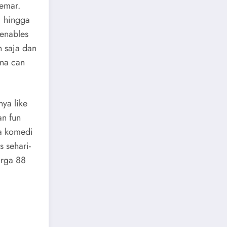
emar.
, hingga
 enables
n saja dan
una can
nya like
an fun
ra komedi
s sehari-
arga 88