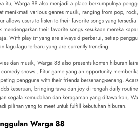
ya itu, Warga 88 also menjadi a place berkumpulnya pengg
at menikmati various genres musik, ranging from pop, rock
tur allows users to listen to their favorite songs yang tersedia
uk mendengarkan their favorite songs kesukaan mereka kapa
aja. With playlist yang are always diperbarui, setiap pengg
 lagu-lagu terbaru yang are currently trending.
vies dan musik, Warga 88 also presents konten hiburan lain
comedy shows . Fitur game yang an opportunity memberik
peting pengguna with their friends bersenang-senang. Aca
adds keseruan, bringing tawa dan joy di tengah daily routine
gan segala kemudahan dan keragaman yang ditawarkan, W
adi pilihan yang to meet untuk fulfill kebutuhan hiburan.
Unggulan Warga 88