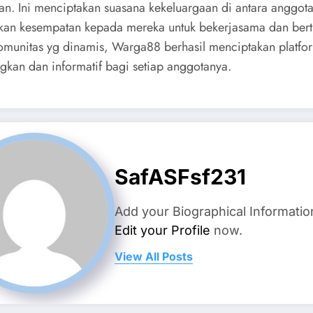
n. Ini menciptakan suasana kekeluargaan di antara anggota
an kesempatan kepada mereka untuk bekerjasama dan bertu
munitas yg dinamis, Warga88 berhasil menciptakan platfo
kan dan informatif bagi setiap anggotanya.
SafASFsf231
Add your Biographical Informatio
Edit your Profile
now.
View All Posts