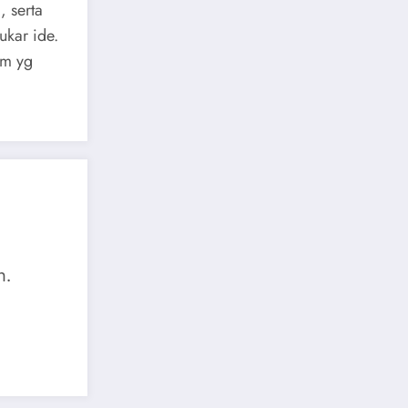
, serta
kar ide.
rm yg
n.