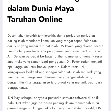
dalam Dunia Maya
Taruhan Online
Dalam tahun terakhir terk terakhir, dunia perjudian perjudian
daring telah mendapat kemajuan yang sangat cepat. Salah satu
dari situs yang menarik minat ialah IDN Poker, yang dikenal secara
umum oleh para beberapa penggemar permainan kartu di Tanah
Air. Dengan berbagai berbagai pilihan game yang menarik serta
antarmuka yang ramah bagi pengguna, IDN Poker sudah menjadi
opsi unggulan untuk banyak petaruh. Dalam rantai ini,
Wargapoker berkembang sebagai salah satu salah satu web yang
memberikan pengalaman bermain yang sangat lebih baik,
dengan fitur-fitur unggulan serta promosi yang menarik bagi para
penggunanya.
IDN Play, sebagai penyedia penyedia software software di balik
balik IDN Poker, juga berperan penting dalam menambah mutu
game. Dengan dukungan teknologi yang handal dan inovatif, IDN