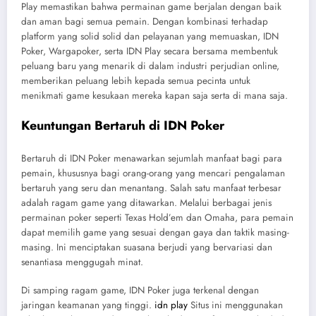
Play memastikan bahwa permainan game berjalan dengan baik
dan aman bagi semua pemain. Dengan kombinasi terhadap
platform yang solid solid dan pelayanan yang memuaskan, IDN
Poker, Wargapoker, serta IDN Play secara bersama membentuk
peluang baru yang menarik di dalam industri perjudian online,
memberikan peluang lebih kepada semua pecinta untuk
menikmati game kesukaan mereka kapan saja serta di mana saja.
Keuntungan Bertaruh di IDN Poker
Bertaruh di IDN Poker menawarkan sejumlah manfaat bagi para
pemain, khususnya bagi orang-orang yang mencari pengalaman
bertaruh yang seru dan menantang. Salah satu manfaat terbesar
adalah ragam game yang ditawarkan. Melalui berbagai jenis
permainan poker seperti Texas Hold’em dan Omaha, para pemain
dapat memilih game yang sesuai dengan gaya dan taktik masing-
masing. Ini menciptakan suasana berjudi yang bervariasi dan
senantiasa menggugah minat.
Di samping ragam game, IDN Poker juga terkenal dengan
jaringan keamanan yang tinggi.
idn play
Situs ini menggunakan