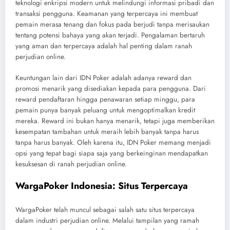
teknologi enkripsi modern untuk melindungi informasi pribadi dan
transaksi pengguna. Keamanan yang terpercaya ini membuat
pemain merasa tenang dan fokus pada berjudi tanpa merisaukan
tentang potensi bahaya yang akan terjadi. Pengalaman bertaruh
yang aman dan terpercaya adalah hal penting dalam ranah
perjudian online.
Keuntungan lain dari IDN Poker adalah adanya reward dan
promosi menarik yang disediakan kepada para pengguna. Dari
reward pendaftaran hingga penawaran setiap minggu, para
pemain punya banyak peluang untuk mengoptimalkan kredit
mereka. Reward ini bukan hanya menarik, tetapi juga memberikan
kesempatan tambahan untuk meraih lebih banyak tanpa harus
tanpa harus banyak. Oleh karena itu, IDN Poker memang menjadi
opsi yang tepat bagi siapa saja yang berkeinginan mendapatkan
kesuksesan di ranah perjudian online.
WargaPoker Indonesia: Situs Terpercaya
WargaPoker telah muncul sebagai salah satu situs terpercaya
dalam industri perjudian online. Melalui tampilan yang ramah