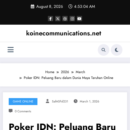
Skip
August 8, 2026
4:53:04 AM
to
content
koinecommunications.net
Home
2026
March
Poker IDN: Peluang Baru dalam Dunia Maya Taruhan Online
GAME ONLINE
SafASFsf231
March 1, 2026
0 Comments
Poker IDN: Peluang Baru