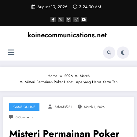
Skip
August 10, 2026
3:24:31 AM
to
content
koinecommunications.net
Home
2026
March
Misteri Permainan Poker Hebat: Apa yang Harus Kamu Tahu
GAME ONLINE
SafASFsf231
March 1, 2026
0 Comments
Misteri Permainan Poker