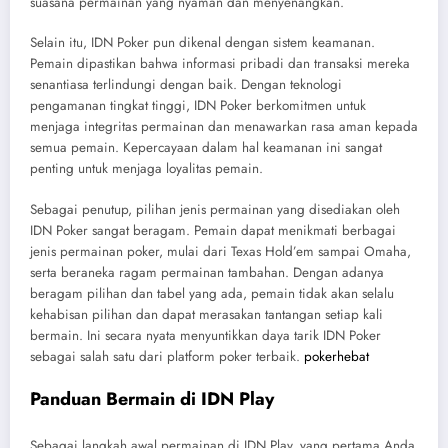
suasana permainan yang nyaman dan menyenangkan.
Selain itu, IDN Poker pun dikenal dengan sistem keamanan.
Pemain dipastikan bahwa informasi pribadi dan transaksi mereka
senantiasa terlindungi dengan baik. Dengan teknologi
pengamanan tingkat tinggi, IDN Poker berkomitmen untuk
menjaga integritas permainan dan menawarkan rasa aman kepada
semua pemain. Kepercayaan dalam hal keamanan ini sangat
penting untuk menjaga loyalitas pemain.
Sebagai penutup, pilihan jenis permainan yang disediakan oleh
IDN Poker sangat beragam. Pemain dapat menikmati berbagai
jenis permainan poker, mulai dari Texas Hold’em sampai Omaha,
serta beraneka ragam permainan tambahan. Dengan adanya
beragam pilihan dan tabel yang ada, pemain tidak akan selalu
kehabisan pilihan dan dapat merasakan tantangan setiap kali
bermain. Ini secara nyata menyuntikkan daya tarik IDN Poker
sebagai salah satu dari platform poker terbaik.
pokerhebat
Panduan Bermain di IDN Play
Sebagai langkah awal permainan di IDN Play, yang pertama Anda