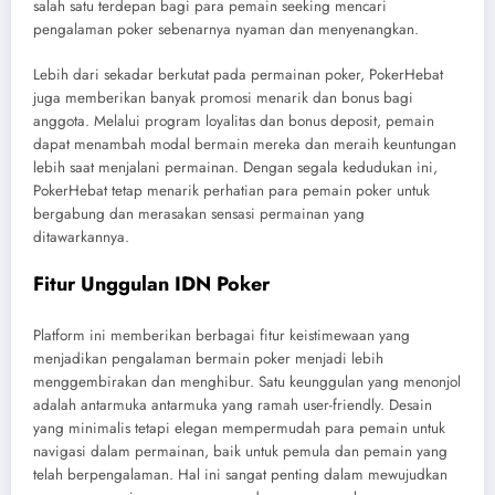
salah satu terdepan bagi para pemain seeking mencari
pengalaman poker sebenarnya nyaman dan menyenangkan.
Lebih dari sekadar berkutat pada permainan poker, PokerHebat
juga memberikan banyak promosi menarik dan bonus bagi
anggota. Melalui program loyalitas dan bonus deposit, pemain
dapat menambah modal bermain mereka dan meraih keuntungan
lebih saat menjalani permainan. Dengan segala kedudukan ini,
PokerHebat tetap menarik perhatian para pemain poker untuk
bergabung dan merasakan sensasi permainan yang
ditawarkannya.
Fitur Unggulan IDN Poker
Platform ini memberikan berbagai fitur keistimewaan yang
menjadikan pengalaman bermain poker menjadi lebih
menggembirakan dan menghibur. Satu keunggulan yang menonjol
adalah antarmuka antarmuka yang ramah user-friendly. Desain
yang minimalis tetapi elegan mempermudah para pemain untuk
navigasi dalam permainan, baik untuk pemula dan pemain yang
telah berpengalaman. Hal ini sangat penting dalam mewujudkan