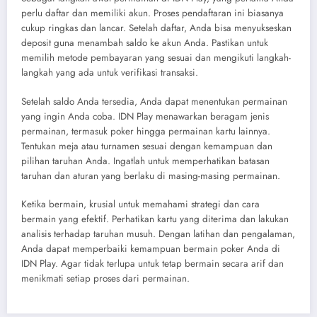
perlu daftar dan memiliki akun. Proses pendaftaran ini biasanya
cukup ringkas dan lancar. Setelah daftar, Anda bisa menyukseskan
deposit guna menambah saldo ke akun Anda. Pastikan untuk
memilih metode pembayaran yang sesuai dan mengikuti langkah-
langkah yang ada untuk verifikasi transaksi.
Setelah saldo Anda tersedia, Anda dapat menentukan permainan
yang ingin Anda coba. IDN Play menawarkan beragam jenis
permainan, termasuk poker hingga permainan kartu lainnya.
Tentukan meja atau turnamen sesuai dengan kemampuan dan
pilihan taruhan Anda. Ingatlah untuk memperhatikan batasan
taruhan dan aturan yang berlaku di masing-masing permainan.
Ketika bermain, krusial untuk memahami strategi dan cara
bermain yang efektif. Perhatikan kartu yang diterima dan lakukan
analisis terhadap taruhan musuh. Dengan latihan dan pengalaman,
Anda dapat memperbaiki kemampuan bermain poker Anda di
IDN Play. Agar tidak terlupa untuk tetap bermain secara arif dan
menikmati setiap proses dari permainan.