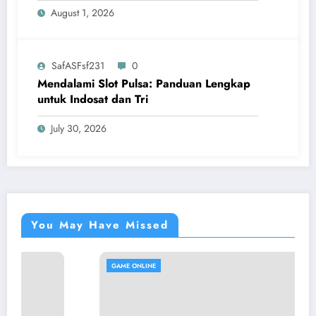
August 1, 2026
SafASFsf231
0
Mendalami Slot Pulsa: Panduan Lengkap
untuk Indosat dan Tri
July 30, 2026
You May Have Missed
GAME ONLINE