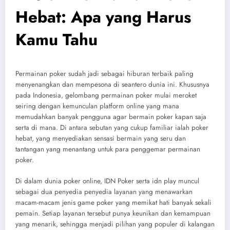
Hebat: Apa yang Harus
Kamu Tahu
Permainan poker sudah jadi sebagai hiburan terbaik paling
menyenangkan dan mempesona di seantero dunia ini. Khususnya
pada Indonesia, gelombang permainan poker mulai meroket
seiring dengan kemunculan platform online yang mana
memudahkan banyak pengguna agar bermain poker kapan saja
serta di mana. Di antara sebutan yang cukup familiar ialah poker
hebat, yang menyediakan sensasi bermain yang seru dan
tantangan yang menantang untuk para penggemar permainan
poker.
Di dalam dunia poker online, IDN Poker serta idn play muncul
sebagai dua penyedia penyedia layanan yang menawarkan
macam-macam jenis game poker yang memikat hati banyak sekali
pemain. Setiap layanan tersebut punya keunikan dan kemampuan
yang menarik, sehingga menjadi pilihan yang populer di kalangan