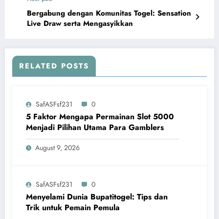
Bergabung dengan Komunitas Togel: Sensation
Live Draw serta Mengasyikkan
RELATED POSTS
SafASFsf231
0
5 Faktor Mengapa Permainan Slot 5000
Menjadi Pilihan Utama Para Gamblers
August 9, 2026
SafASFsf231
0
Menyelami Dunia Bupatitogel: Tips dan
Trik untuk Pemain Pemula