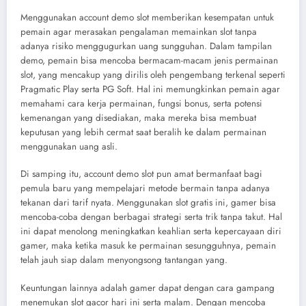
Menggunakan account demo slot memberikan kesempatan untuk
pemain agar merasakan pengalaman memainkan slot tanpa
adanya risiko menggugurkan uang sungguhan. Dalam tampilan
demo, pemain bisa mencoba bermacam-macam jenis permainan
slot, yang mencakup yang dirilis oleh pengembang terkenal seperti
Pragmatic Play serta PG Soft. Hal ini memungkinkan pemain agar
memahami cara kerja permainan, fungsi bonus, serta potensi
kemenangan yang disediakan, maka mereka bisa membuat
keputusan yang lebih cermat saat beralih ke dalam permainan
menggunakan uang asli.
Di samping itu, account demo slot pun amat bermanfaat bagi
pemula baru yang mempelajari metode bermain tanpa adanya
tekanan dari tarif nyata. Menggunakan slot gratis ini, gamer bisa
mencoba-coba dengan berbagai strategi serta trik tanpa takut. Hal
ini dapat menolong meningkatkan keahlian serta kepercayaan diri
gamer, maka ketika masuk ke permainan sesungguhnya, pemain
telah jauh siap dalam menyongsong tantangan yang.
Keuntungan lainnya adalah gamer dapat dengan cara gampang
menemukan slot gacor hari ini serta malam. Dengan mencoba