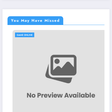
You May Have Missed
GAME ONLINE