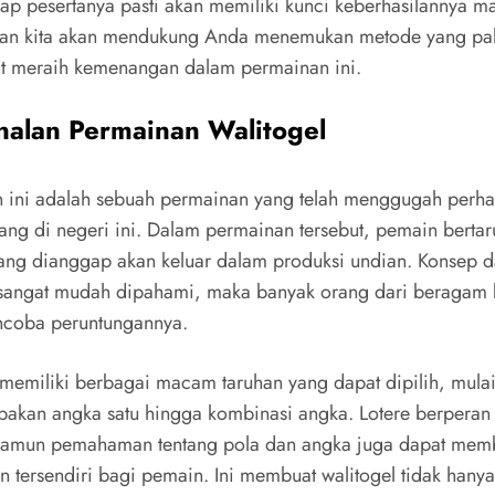
tiap pesertanya pasti akan memiliki kunci keberhasilannya m
an kita akan mendukung Anda menemukan metode yang pal
t meraih kemenangan dalam permainan ini.
alan Permainan Walitogel
 ini adalah sebuah permainan yang telah menggugah perha
ang di negeri ini. Dalam permainan tersebut, pemain berta
ng dianggap akan keluar dalam produksi undian. Konsep d
 sangat mudah dipahami, maka banyak orang dari beragam 
ncoba peruntungannya.
memiliki berbagai macam taruhan yang dapat dipilih, mulai
ebakan angka satu hingga kombinasi angka. Lotere berperan 
namun pemahaman tentang pola dan angka juga dapat mem
n tersendiri bagi pemain. Ini membuat walitogel tidak hany