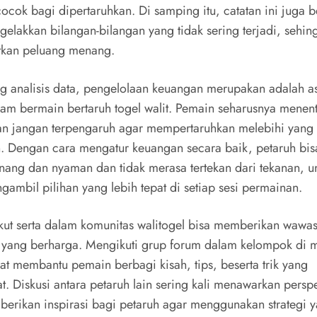
cocok bagi dipertaruhkan. Di samping itu, catatan ini juga 
gelakkan bilangan-bilangan yang tidak sering terjadi, sehin
tkan peluang menang.
g analisis data, pengelolaan keuangan merupakan adalah a
alam bermain bertaruh togel walit. Pemain seharusnya menent
an jangan terpengaruh agar mempertaruhkan melebihi yang 
n. Dengan cara mengatur keuangan secara baik, petaruh bi
nang dan nyaman dan tidak merasa tertekan dari tekanan, un
gambil pilihan yang lebih tepat di setiap sesi permainan.
 ikut serta dalam komunitas walitogel bisa memberikan wawa
yang berharga. Mengikuti grup forum dalam kelompok di 
pat membantu pemain berbagi kisah, tips, beserta trik yang
. Diskusi antara petaruh lain sering kali menawarkan perspe
berikan inspirasi bagi petaruh agar menggunakan strategi 