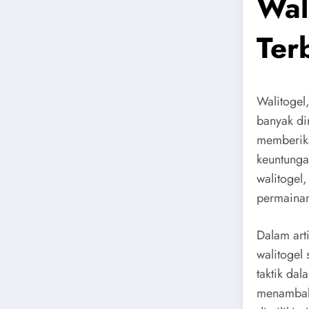
Wal
Ter
Walitogel,
banyak di
memberika
keuntunga
walitogel
permainan
Dalam art
walitogel 
taktik da
menambah