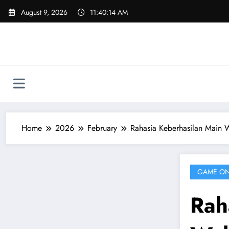
Skip
August 9, 2026
11:40:15 AM
to
content
Home
2026
February
Rahasia Keberhasilan Main Wa
GAME ON
Rah