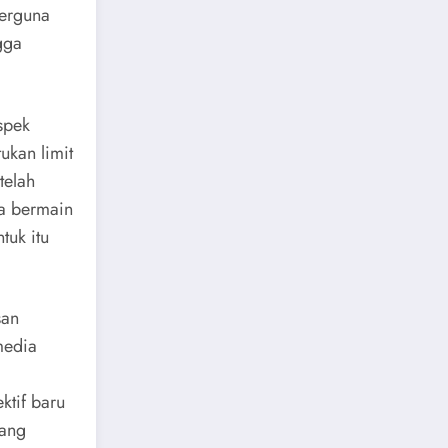
berguna
gga
spek
ukan limit
telah
sa bermain
tuk itu
san
media
ktif baru
yang