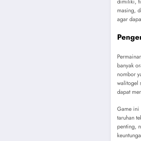
dimiliki, 
masing, d
agar dapa
Pengen
Permainan
banyak or
nombor ya
walitogel
dapat me
Game ini 
taruhan t
penting, 
keuntunga