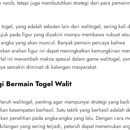
 nasib, tetapi juga membutuhkan strategi dari para pemain
li togel, yang adalah sebutan lain dari walitogel, sering kali
ujuk pada figur yang diyakini mampu membawa nubuat ata
 angka yang akan muncul. Banyak pemain percaya bahwa
kan arahan figur ini dapat meningkatkan kemungkinan mer
al ini menambah makna spesial dalam game walitogel, ya
a semakin diminati di kalangan masyarakat.
gi Bermain Togel Walit
taruh walitogel, penting agar mempunyai strategi yang baik
kan kesempatan berhasil. Satu taktik yang berhasil adalah 
kan penelitian pada angka-angka yang lalu. Dengan cara me
 bilangan yang sering terjadi, petaruh dapat menemukan an