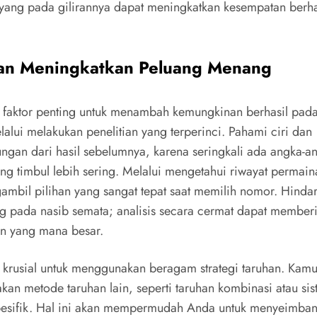
yang pada gilirannya dapat meningkatkan kesempatan berha
an Meningkatkan Peluang Menang
u faktor penting untuk menambah kemungkinan berhasil pada
lalui melakukan penelitian yang terperinci. Pahami ciri dan
ngan dari hasil sebelumnya, karena seringkali ada angka-a
yang timbul lebih sering. Melalui mengetahui riwayat permai
ambil pilihan yang sangat tepat saat memilih nomor. Hinda
g pada nasib semata; analisis secara cermat dapat member
n yang mana besar.
u, krusial untuk menggunakan beragam strategi taruhan. Kam
an metode taruhan lain, seperti taruhan kombinasi atau si
pesifik. Hal ini akan mempermudah Anda untuk menyeimba