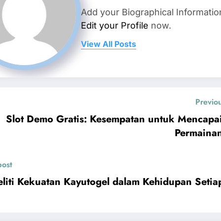
Add your Biographical Informatio
Edit your Profile
now.
View All Posts
Previo
Slot Demo Gratis: Kesempatan untuk Mencapai
Permainan
post
liti Kekuatan Kayutogel dalam Kehidupan Setia