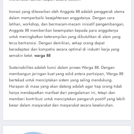
Inovasi yang ditawarkan oleh Anggota 88 adalah penggerak utama
dalam memperbaiki kesejahteraan anggotanya. Dengan cara
latihan, workshop, dan bermacam-macam inisiatif pengembangan,
Anggota 88 memberikan kesempatan kepada para anggotanya
untuk meningkatkan keterampilan yang dibutuhkan di alam yang
terus bertransisi. Dengan demikian, setiap orang dapat
beradaptasi dan kompetisi secara optimal di industri kerja yang
semakin ketat.
warga 88
Sustainabilitas adalah kunci dalam proses Warga 88. Dengan
membangun jaringan kuat yang solid antara partisipan, Warga 88
bertekad untuk menciptakan sistem yang saling mendukung.
Harapan di masa yang akan datang adalah agar tiap orang tidak
hanya mendapatkan manfaat dari pengalaman ini, tetapi dan
memberi kontribusi untuk menciptakan pengaruh positif yang lebih
besar dalam masyarakat dan masyarakat secara keseluruhan.