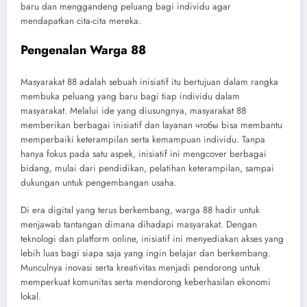
baru dan menggandeng peluang bagi individu agar
mendapatkan cita-cita mereka.
Pengenalan Warga 88
Masyarakat 88 adalah sebuah inisiatif itu bertujuan dalam rangka
membuka peluang yang baru bagi tiap individu dalam
masyarakat. Melalui ide yang diusungnya, masyarakat 88
memberikan berbagai inisiatif dan layanan чтобы bisa membantu
memperbaiki keterampilan serta kemampuan individu. Tanpa
hanya fokus pada satu aspek, inisiatif ini mengcover berbagai
bidang, mulai dari pendidikan, pelatihan keterampilan, sampai
dukungan untuk pengembangan usaha.
Di era digital yang terus berkembang, warga 88 hadir untuk
menjawab tantangan dimana dihadapi masyarakat. Dengan
teknologi dan platform online, inisiatif ini menyediakan akses yang
lebih luas bagi siapa saja yang ingin belajar dan berkembang.
Munculnya inovasi serta kreativitas menjadi pendorong untuk
memperkuat komunitas serta mendorong keberhasilan ekonomi
lokal.