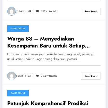
SafASFsf231
0 Comments
Read More
GAME ONLINE
January 28, 2026
Warga 88 – Menyediakan
Kesempatan Baru untuk Setiap
Orang
Di zaman dunia maya yang terus berkembang pesat, peluang
untuk setiap individu agar mengeksplorasi potensi…
SafASFsf231
0 Comments
Read More
GAME ONLINE
January 27, 2026
Petunjuk Komprehensif Prediksi