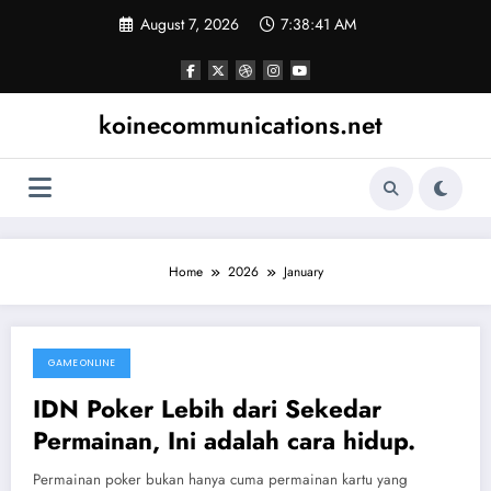
Skip
August 7, 2026
7:38:41 AM
to
content
koinecommunications.net
Home
2026
January
GAME ONLINE
January 31, 2026
IDN Poker Lebih dari Sekedar
Permainan, Ini adalah cara hidup.
Permainan poker bukan hanya cuma permainan kartu yang