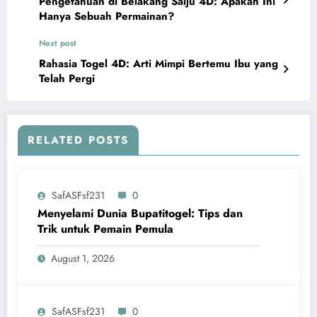
Pengetahuan di Belakang Salju 4D: Apakah Ini
Hanya Sebuah Permainan?
Next post
Rahasia Togel 4D: Arti Mimpi Bertemu Ibu yang
Telah Pergi
RELATED POSTS
SafASFsf231
0
Menyelami Dunia Bupatitogel: Tips dan
Trik untuk Pemain Pemula
August 1, 2026
SafASFsf231
0