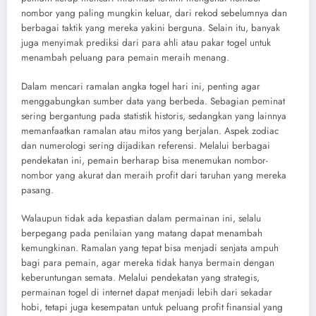
nombor yang paling mungkin keluar, dari rekod sebelumnya dan
berbagai taktik yang mereka yakini berguna. Selain itu, banyak
juga menyimak prediksi dari para ahli atau pakar togel untuk
menambah peluang para pemain meraih menang.
Dalam mencari ramalan angka togel hari ini, penting agar
menggabungkan sumber data yang berbeda. Sebagian peminat
sering bergantung pada statistik historis, sedangkan yang lainnya
memanfaatkan ramalan atau mitos yang berjalan. Aspek zodiac
dan numerologi sering dijadikan referensi. Melalui berbagai
pendekatan ini, pemain berharap bisa menemukan nombor-
nombor yang akurat dan meraih profit dari taruhan yang mereka
pasang.
Walaupun tidak ada kepastian dalam permainan ini, selalu
berpegang pada penilaian yang matang dapat menambah
kemungkinan. Ramalan yang tepat bisa menjadi senjata ampuh
bagi para pemain, agar mereka tidak hanya bermain dengan
keberuntungan semata. Melalui pendekatan yang strategis,
permainan togel di internet dapat menjadi lebih dari sekadar
hobi, tetapi juga kesempatan untuk peluang profit finansial yang