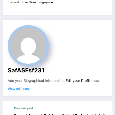
menarik.
Live Draw Singapore
SafASFsf231
Add your Biographical Information.
Edit your Profile
now.
View All Posts
Previous post