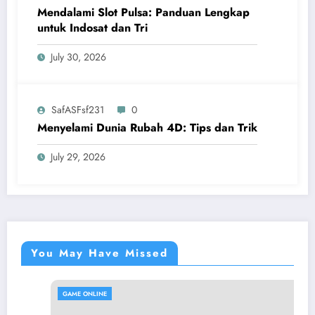
Mendalami Slot Pulsa: Panduan Lengkap
untuk Indosat dan Tri
July 30, 2026
SafASFsf231
0
Menyelami Dunia Rubah 4D: Tips dan Trik
July 29, 2026
You May Have Missed
GAME ONLINE