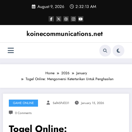
Skip
August 9, 2026
2:32:13 AM
to
content
koinecommunications.net
Home
2026
January
Togel Online: Mengonversi Ketertarikan Untuk Penghasilan
GAME ONLINE
SafASFsf231
January 15, 2026
0 Comments
Togel Online: