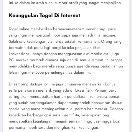
ini ke dalam ke arah suatu sumber profit yang sangat menjanjikan.
Keunggulan Togel Di Internet
Togel online memberikan bermacam-macam benefit bagi para
yang ingin memperubah hobi siapa saja menjadi nilai income.
Salah satu keuntungan utamanya adalah kenyamanan. Orang yang
bermain tidak perlu lagi pergi ke toko penjualan tiket
konvensional, hanya dengan menggunakan alat mobile atau juga
PC, mereka bertaruh dimana saja dan di semua tempat. Ini sangat
memudahkan bagi mereka yang punya agenda yang padat namun
tetap ingin mencoba peruntungannya dalam ini.
Di samping itu togel online juga umumnya menawarkan bonus
serta penawaran menarik yang ada di lokasi fisik. Pemain baru
sering akan mendapatkan hadiah pendaftaran, sementara pemain
yang sudah berpengalaman dapat memperoleh penawaran khusus
spesial yang mana meningkatkan nilai pertaruhan mereka. Dengan
kehadiran berbagai opsi serta insentif itu, kesempatan bagi
mendapatkan keuntungan menjadi semakin tinggi, sehingga buat
permainan lebih seru dan menghasilkan keuntungan.