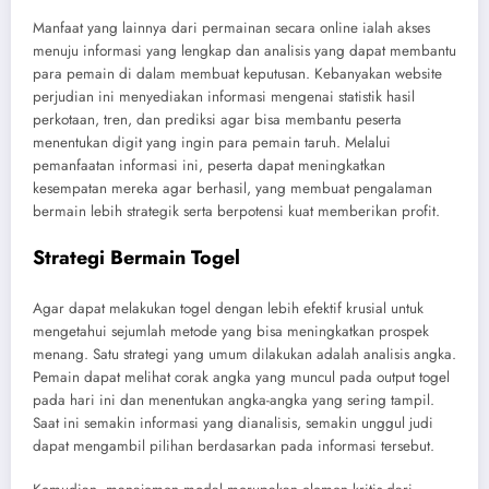
Manfaat yang lainnya dari permainan secara online ialah akses
menuju informasi yang lengkap dan analisis yang dapat membantu
para pemain di dalam membuat keputusan. Kebanyakan website
perjudian ini menyediakan informasi mengenai statistik hasil
perkotaan, tren, dan prediksi agar bisa membantu peserta
menentukan digit yang ingin para pemain taruh. Melalui
pemanfaatan informasi ini, peserta dapat meningkatkan
kesempatan mereka agar berhasil, yang membuat pengalaman
bermain lebih strategik serta berpotensi kuat memberikan profit.
Strategi Bermain Togel
Agar dapat melakukan togel dengan lebih efektif krusial untuk
mengetahui sejumlah metode yang bisa meningkatkan prospek
menang. Satu strategi yang umum dilakukan adalah analisis angka.
Pemain dapat melihat corak angka yang muncul pada output togel
pada hari ini dan menentukan angka-angka yang sering tampil.
Saat ini semakin informasi yang dianalisis, semakin unggul judi
dapat mengambil pilihan berdasarkan pada informasi tersebut.