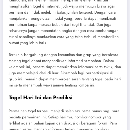
Kemudian, manajemen modal merupakan elemen kritis dari
menghasilkan togel di internet. Judi wajib menyusun biaya agar
bermain dan tidak melebihi batas jumlah tersebut. Dengan cara
menjalankan pengelolaan modal yang, peserta dapat menikmati
permainan tanpa merasa beban dari segi finansial. Dan juga,
seharusnya jangan menentukan angka dengan cara sembarangan,
tetapi sebaiknya manfaatkan cara yang telah terbukti memberikan
output yang lebih baik.
Terakhir, bergabung dengan komunitas dan grup yang berbicara
tentang togel dapat menghadirkan informasi tambahan. Dalam
kelompok ini, peserta dapat menukarkan informasi serta taktik, dan
juga mempelajari dari di luar. Ditambah lagi berpartisipasi di
grup ini, pemain dapat memperoleh saran tentang togel pada hari
ini serta menambah wawasannya tentang lomba ini.
Togel Hari Ini dan Prediksi
Permainan togel terbaru menjadi salah satu tema panas bagi para
pecinta permainan ini. Setiap harinya, nombor-nombor yang
terlihat adalah bahan kajian dan diskusi di beragam forum. Para
pemain kerap mencari informasi terkini mengenai nombor-