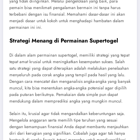
yang tidak diinginkan. Melalui pengelolaan yang baik, para
pemain bisa menikmati pengalaman bermain ini tanpa harus
terbebani dengan isu finansial. Memahami dasar-dasar ini akan
menjadi dasar untuk kokoh untuk menghadapi hambatan dalam
permainan ini ini.
Strategi Menang di Permainan Supertogel
Di dalam alam permainan supertogel, memiliki strategi yang tepat
tepat amat krusial untuk meningkatkan kesempatan sukses. Salah
satu strategi yang dapat diterapkan adalah melakukan penelaahan
menyeluruh pada corak angka yang tampil pada hasil yang lalu.
Dengan cara mencatat dan menganalisis angka-angka yang banyak
muncul, kita bisa menentukan angka-angka potensial agar dipilih
pada putaran berikutnya. Pemakaian data simple pun dapat
mendukung dalam memprediksi angka yang mungkin muncul.
Selain itu, krusial agar tidak mengandalkan keberuntungan saja.
Mengelola anggaran serta memilih tipe taruhan yang sesuai
dengan kemampuan finansial Anda dapat membantu menjauhkan
diri dari kerugian yang signifikan. Cobalah juga agar tak hanya
bertaruh di angka favorit, tetapi mencoba untuk mendiversifikasi