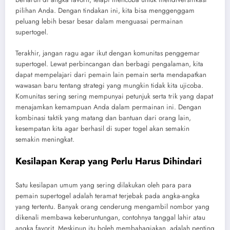
pilihan Anda. Dengan tindakan ini, kita bisa menggenggam
peluang lebih besar besar dalam menguasai permainan
supertogel.
Terakhir, jangan ragu agar ikut dengan komunitas penggemar
supertogel. Lewat perbincangan dan berbagi pengalaman, kita
dapat mempelajari dari pemain lain pemain serta mendapatkan
wawasan baru tentang strategi yang mungkin tidak kita ujicoba.
Komunitas sering sering mempunyai petunjuk serta trik yang dapat
menajamkan kemampuan Anda dalam permainan ini. Dengan
kombinasi taktik yang matang dan bantuan dari orang lain,
kesempatan kita agar berhasil di super togel akan semakin
semakin meningkat.
Kesilapan Kerap yang Perlu Harus Dihindari
Satu kesilapan umum yang sering dilakukan oleh para para
pemain supertogel adalah teramat terjebak pada angka-angka
yang tertentu. Banyak orang cenderung mengambil nombor yang
dikenali membawa keberuntungan, contohnya tanggal lahir atau
angka favorit. Meskipun itu boleh membahagiakan, adalah penting