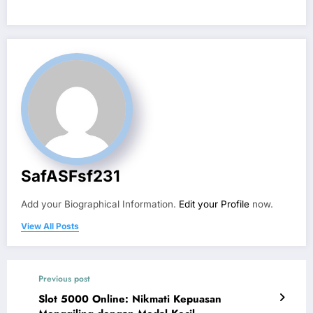
SafASFsf231
Add your Biographical Information.
Edit your Profile
now.
View All Posts
Previous post
Slot 5000 Online: Nikmati Kepuasan