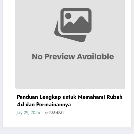
Panduan Lengkap untuk Memahami Rubah
4d dan Permainannya
July 29, 2026
safASFsf231