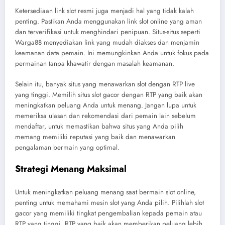
Ketersediaan link slot resmi juga menjadi hal yang tidak kalah
penting. Pastikan Anda menggunakan link slot online yang aman
dan terverifikasi untuk menghindari penipuan. Situs-situs seperti
Warga88 menyediakan link yang mudah diakses dan menjamin
keamanan data pemain. Ini memungkinkan Anda untuk fokus pada
permainan tanpa khawatir dengan masalah keamanan.
Selain itu, banyak situs yang menawarkan slot dengan RTP live
yang tinggi. Memilih situs slot gacor dengan RTP yang baik akan
meningkatkan peluang Anda untuk menang. Jangan lupa untuk
memeriksa ulasan dan rekomendasi dari pemain lain sebelum
mendaftar, untuk memastikan bahwa situs yang Anda pilih
memang memiliki reputasi yang baik dan menawarkan
pengalaman bermain yang optimal.
Strategi Menang Maksimal
Untuk meningkatkan peluang menang saat bermain slot online,
penting untuk memahami mesin slot yang Anda pilih. Pilihlah slot
gacor yang memiliki tingkat pengembalian kepada pemain atau
RTP yang tinggi. RTP yang baik akan memberikan peluang lebih