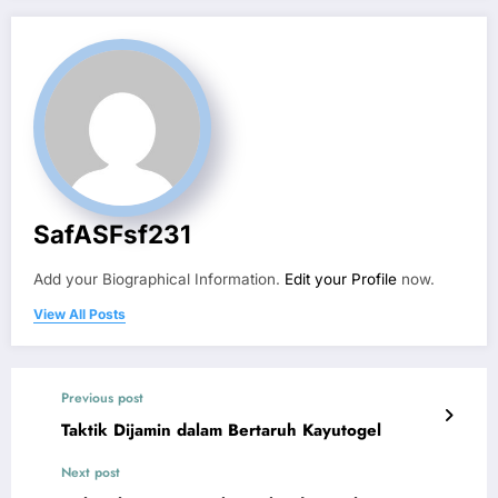
SafASFsf231
Add your Biographical Information.
Edit your Profile
now.
View All Posts
Previous post
Taktik Dijamin dalam Bertaruh Kayutogel
Next post