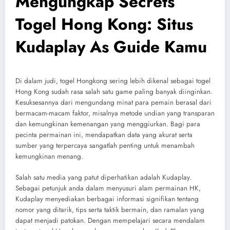
Mengungkap Secrets
Togel Hong Kong: Situs
Kudaplay As Guide Kamu
Di dalam judi, togel Hongkong sering lebih dikenal sebagai togel
Hong Kong sudah rasa salah satu game paling banyak diinginkan.
Kesuksesannya dari mengundang minat para pemain berasal dari
bermacam-macam faktor, misalnya metode undian yang transparan
dan kemungkinan kemenangan yang menggiurkan. Bagi para
pecinta permainan ini, mendapatkan data yang akurat serta
sumber yang terpercaya sangatlah penting untuk menambah
kemungkinan menang.
Salah satu media yang patut diperhatikan adalah Kudaplay.
Sebagai petunjuk anda dalam menyusuri alam permainan HK,
Kudaplay menyediakan berbagai informasi signifikan tentang
nomor yang ditarik, tips serta taktik bermain, dan ramalan yang
dapat menjadi patokan. Dengan mempelajari secara mendalam