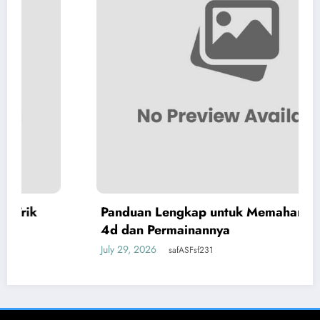
Panduan Lengkap untuk Memahami Rubah
4d dan Permainannya
July 29, 2026
safASFsf231