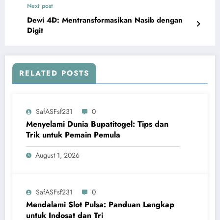
Next post
Dewi 4D: Mentransformasikan Nasib dengan
Digit
RELATED POSTS
SafASFsf231
0
Menyelami Dunia Bupatitogel: Tips dan
Trik untuk Pemain Pemula
August 1, 2026
SafASFsf231
0
Mendalami Slot Pulsa: Panduan Lengkap
untuk Indosat dan Tri