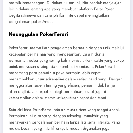
meraih kemenangan. Di dalam tulisan ini, kita hendak menjelajahi
lebih dalam tentang apa yang membuat platform FerariPoker
begitu istimewa dan cara platform itu dapat meningkatkan
pengalaman poker Anda.
Keunggulan PokerFerari
PokerFerari menyajikan pengalaman bermain dengan unik melalui
kecepatan permainan yang mengesankan. Dalam dunia
permainan poker yang sering kali membutuhkan waktu yang cukup
untuk menyusun strategi dan membuat keputusan, PokerFerari
menantang para pemain supaya bermain lebih cepat,
menambahkan unsur adrenaline dalam setiap hand yang. Dengan
menggunakan sistem timing yang efisien, pemain tidak hanya
akan diuji dalam aspek strategi permainan, tetapi juga di
keterampilan dalam membuat keputusan cepat dan tepat.
Satu ciri khas PokerFerari adalah mutu sistem yang sangat andal.
Permainan ini dirancang dengan teknologi mutakhir yang
menawarkan pengalaman bermain tanpa lag serta interaksi yang
mulus. Desain yang intuitif ternyata mudah digunakan juga