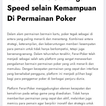
Speed selain Kemampuan
Di Permainan Poker
Dalam alam permainan bermain kartu, poker tegak sebagai di
antara yang paling menarik dan menantang. Kombinasi antara
strategi, keterampilan, dan keberuntungan memberi kesempatan
para pemain untuk tidak hanya berkompetisi, tetapi juga
bersenang-senang. Dalam tahun-tahun terakhir, FerariPoker telah
menjadi sebagai salah satu platform yang sangat menawarkan
pengalaman bermain permainan poker yang unik menarik dan
memukau. Dengan kecepatan permainan yang cepat dan interface
yang bersahabat pengguna, platform ini menjadi pilihan bagi
bagi para penggemar poker di berbagai penjuru dunia.
Platform FerariPoker menggabungkan elemen kecepatan dan
kemahiran pada setiap game yang disediakan. Tidak hanya
memberikan permainan yang cepat dan aktif, melainkan juga
memicu para pemain agar berpikir inovatif dan strategis untuk