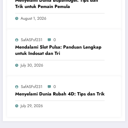
Menyelami Dunia Bupatitogel: Tips dan
Trik untuk Pemain Pemula
August 1, 2026
SafASFsf231
0
Mendalami Slot Pulsa: Panduan Lengkap
untuk Indosat dan Tri
July 30, 2026
SafASFsf231
0
Menyelami Dunia Rubah 4D: Tips dan Trik
July 29, 2026