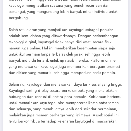
kayutogel menghasilkan suasana yang penuh keceriaan dan
semangat, yang mengundang lebih banyak minat individu untuk
bergabung.
Salah satu alasan yang menjadikan kayutogel sebagai populer
adalah kemudahan yang ditawarkannya. Dengan perkembangan
teknologi digital, kayutogel tidak hanya dinikmati secara fisik
namun juga online. Hal ini memberikan kesempatan siapa saja
untuk ikut bermain tanpa terbatas oleh jarak, sehingga lebih
banyak individu tertarik untuk uji nasib mereka. Platform online
yang menawarkan kayu togel juga memberikan beragam promosi
dan diskon yang menarik, sehingga memperluas basis pemain.
Selain itu, kayutogel dan menawarkan daya tarik sosial yang tinggi.
Kayutogel sering diplay secara berkelompok, yang menciptakan
hubungan dan koneksi di antara para pemain. Kebiasaan bertemu
untuk memainkan kayu togel bisa mempererat ikatan antar teman
dan keluarga, yang membuatnya lebih dari sekadar permainan,
melainkan juga momen berharga yang istimewa. Aspek sosial ini
tentu berkontribusi terhadap ketenaran kayutogel di masyarakat.