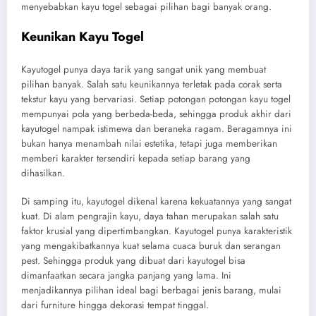
menyebabkan kayu togel sebagai pilihan bagi banyak orang.
Keunikan Kayu Togel
Kayutogel punya daya tarik yang sangat unik yang membuat
pilihan banyak. Salah satu keunikannya terletak pada corak serta
tekstur kayu yang bervariasi. Setiap potongan potongan kayu togel
mempunyai pola yang berbeda-beda, sehingga produk akhir dari
kayutogel nampak istimewa dan beraneka ragam. Beragamnya ini
bukan hanya menambah nilai estetika, tetapi juga memberikan
memberi karakter tersendiri kepada setiap barang yang
dihasilkan.
Di samping itu, kayutogel dikenal karena kekuatannya yang sangat
kuat. Di alam pengrajin kayu, daya tahan merupakan salah satu
faktor krusial yang dipertimbangkan. Kayutogel punya karakteristik
yang mengakibatkannya kuat selama cuaca buruk dan serangan
pest. Sehingga produk yang dibuat dari kayutogel bisa
dimanfaatkan secara jangka panjang yang lama. Ini
menjadikannya pilihan ideal bagi berbagai jenis barang, mulai
dari furniture hingga dekorasi tempat tinggal.