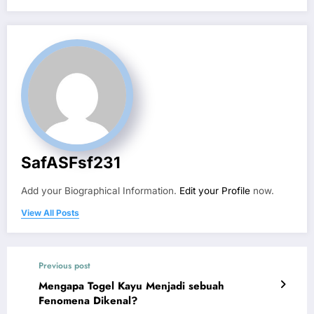
SafASFsf231
Add your Biographical Information.
Edit your Profile
now.
View All Posts
Previous post
Mengapa Togel Kayu Menjadi sebuah
Fenomena Dikenal?