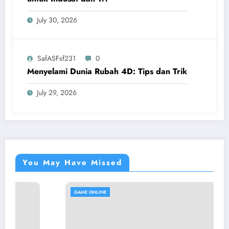
July 30, 2026
SafASFsf231
0
Menyelami Dunia Rubah 4D: Tips dan Trik
July 29, 2026
You May Have Missed
GAME ONLINE