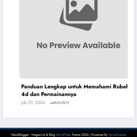
Panduan Lengkap untuk Memahami Rubah
4d dan Permainannya
July 29, 2026
safASFsf231
NewsBlogger - Magazine & Blog
WordPress
Theme 2026 | Powered By
SpiceThemes