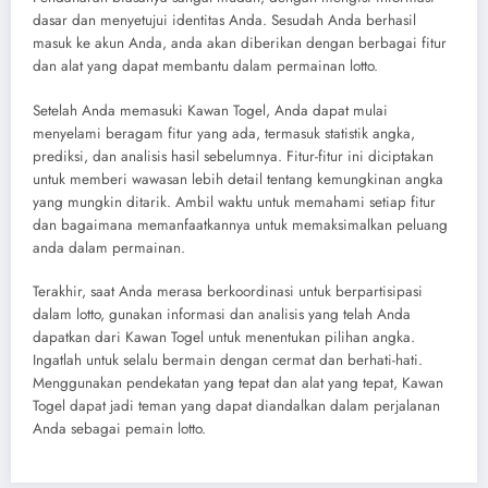
dasar dan menyetujui identitas Anda. Sesudah Anda berhasil
masuk ke akun Anda, anda akan diberikan dengan berbagai fitur
dan alat yang dapat membantu dalam permainan lotto.
Setelah Anda memasuki Kawan Togel, Anda dapat mulai
menyelami beragam fitur yang ada, termasuk statistik angka,
prediksi, dan analisis hasil sebelumnya. Fitur-fitur ini diciptakan
untuk memberi wawasan lebih detail tentang kemungkinan angka
yang mungkin ditarik. Ambil waktu untuk memahami setiap fitur
dan bagaimana memanfaatkannya untuk memaksimalkan peluang
anda dalam permainan.
Terakhir, saat Anda merasa berkoordinasi untuk berpartisipasi
dalam lotto, gunakan informasi dan analisis yang telah Anda
dapatkan dari Kawan Togel untuk menentukan pilihan angka.
Ingatlah untuk selalu bermain dengan cermat dan berhati-hati.
Menggunakan pendekatan yang tepat dan alat yang tepat, Kawan
Togel dapat jadi teman yang dapat diandalkan dalam perjalanan
Anda sebagai pemain lotto.