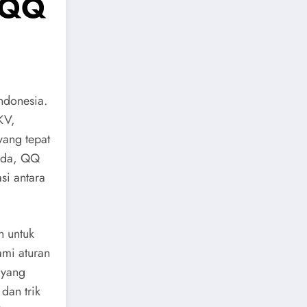
 QQ
ndonesia.
KV,
yang tepat
 ada, QQ
si antara
n untuk
mi aturan
 yang
dan trik