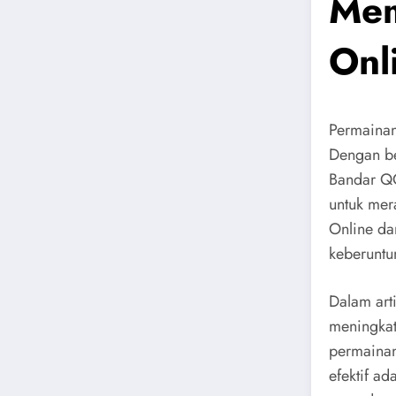
Mem
Onl
Permainan
Dengan be
Bandar QQ
untuk mer
Online da
keberunt
Dalam art
meningka
permainan
efektif ad