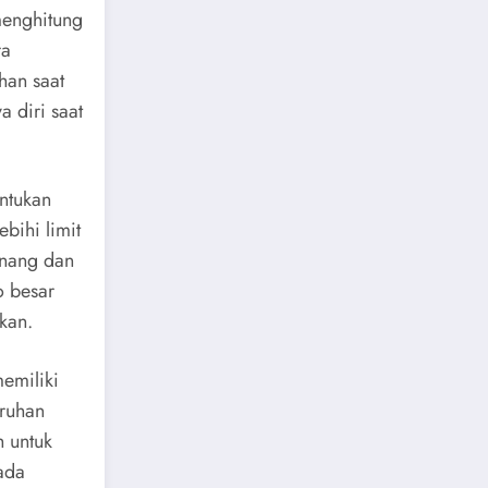
menghitung
ra
han saat
 diri saat
entukan
bihi limit
enang dan
o besar
kan.
memiliki
aruhan
h untuk
pada