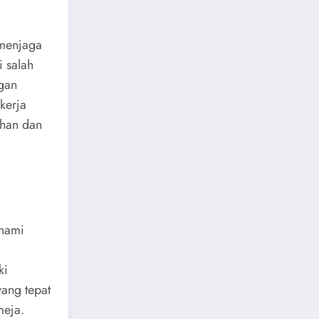
 menjaga
 salah
gan
kerja
uhan dan
ahami
ki
yang tepat
meja.