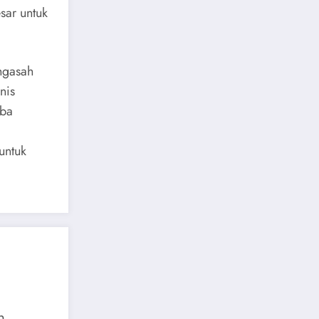
sar untuk
ngasah
nis
oba
untuk
n.