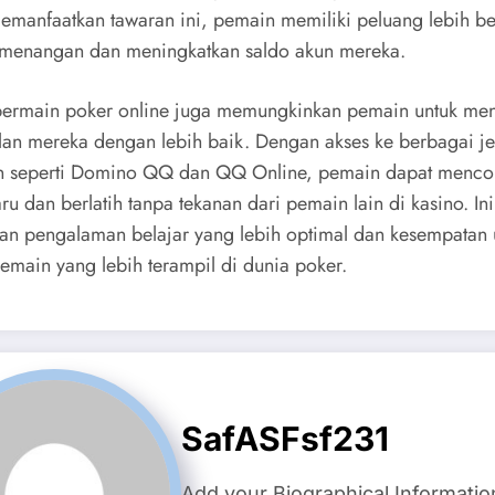
manfaatkan tawaran ini, pemain memiliki peluang lebih be
menangan dan meningkatkan saldo akun mereka.
 bermain poker online juga memungkinkan pemain untuk me
lan mereka dengan lebih baik. Dengan akses ke berbagai je
n seperti Domino QQ dan QQ Online, pemain dapat menc
aru dan berlatih tanpa tekanan dari pemain lain di kasino. Ini
n pengalaman belajar yang lebih optimal dan kesempatan 
emain yang lebih terampil di dunia poker.
SafASFsf231
Add your Biographical Informatio