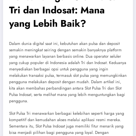
Tri dan Indosat: Mana
yang Lebih Baik?
Dalam dunia digital saat ini, kebutuhan akan pulsa dan deposit
semakin meningkat seiring dengan semakin banyaknya platform
yang menawarkan layanan berbasis online. Dua operator seluler
yang cukup populer di Indonesia adalah Tri dan Indosat. Keduanya
menyediakan berbagai opsi untuk pengguna yang ingin
melakukan transaksi pulsa, termasuk slot pulsa yang memungkinkan
pengguna melakukan deposit dengan mudah. Dalam artikel ini,
kita akan membahas perbandingan antara Slot Pulsa Tri dan Slot
Pulsa Indosat, serta melihat mana yang lebih menguntungkan bagi
pengguna.
Slot Pulsa Tri menawarkan berbagai kelebihan seperti harga yang
kompetitif dan kemudahan akses melalui aplikasi resmi mereka.
Sementara itu, Slot Pulsa Indosat juga memiliki fitur menarik yang
bisa menjadi pilihan bagi pengguna yang loyal. Dengan