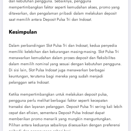
dan kebutuhan pengguna. Sebaiknya, pengguna
mempertimbangkan faktor seperti kemudahan akses, promo yang
ditawarkan, dan pengalaman pribadi dalam melakukan deposit
saat memilih antara Deposit Pulsa Tri dan Indosat.
Kesimpulan
Dalam perbandingan Slot Pulsa Tri dan Indosat, kedua penyedia
memiliki kelebihan dan kekurangan masing-masing. Slot Pulsa Tri
menawarkan kemudahan dalam proses deposit dan fleksibilitas
dalam memilih nominal yang sesuai dengan kebutuhan pengguna.
Di sisi lain, Slot Pulsa Indosat juga menawarkan berbagai
keuntungan, terutama bagi mereka yang sudah menjadi
pelanggan setia Indosat.
Ketika mempertimbangkan untuk melakukan deposit pulsa,
pengguna perlu melihat berbagai faktor seperti kecepatan
transaksi dan layanan pelanggan. Deposit Pulsa Tri sering kali lebih
cepat dan efisien, sementara Deposit Pulsa Indosat dapat
memberikan promo menarik yang mungkin menguntungkan.
Pilihan antara keduanya sebaiknya disesuaikan dengan preferensi