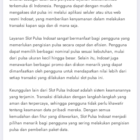
terkemuka di Indonesia. Pengguna dapat dengan mudah
mengakses slot pulsa ini melalui aplikasi seluler atau situs web
resmi Indosat, yang memberikan kenyamanan dalam melakukan
transaksi kapan saja dan di mana saja.
Layanan Slot Pulsa Indosat sangat bermanfaat bagi pengguna yang
memerlukan pengisian pulsa secara cepat dan efisien. Pengguna
dapat memilih berbagai nominal pulsa sesuai kebutuhan, mulai
dari pulsa ukuran kecil hingga besar. Selain itu, Indosat juga
menawarkan berbagai promo dan diskon menarik yang dapat
dimanfaatkan oleh pengguna untuk mendapatkan nilai lebih dari
setiap transaksi yang dilakukan melalui slot pulsa ini.
Keunggulan lain dari Slot Pulsa Indosat adalah sistem keamanannya
yang terjamin. Transaksi dilakukan dengan langkah-langkah yang
aman dan terpercaya, sehingga pengguna tidak perlu khawatir
tentang keamanan data pribadi mereka. Dengan semua
kemudahan dan fitur yang ditawarkan, Slot Pulsa Indosat menjadi
pilihan menarik bagi pengguna yang sering melakukan pengisian
pulsa dan pembelian paket data.