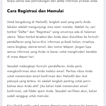
tanpa cemas soal perlindungan dan safety informasi pribadi anda.
Cara Registrasi dan Memulai
Untuk bergabung di Maha4D, langkah awal yang perlu Anda
lakukan adalah mengunjungi situs resmi mereka. Setelah itu, cari
tombol "Daftar" dan "Registrasi" yang umumnya ada di halaman
utama. Tekan tombol tersebut dan Anda akan diarahkan ke formulir
pendaftaran yang harus diisi informasi pribadi kalian, misalnya
nama lengkap, alamat email, dan nomor telepon. Jangan lupa
semua informasi yang Anda isi benar untuk menghindari kendala
di masa depan hari.
Sesudah melengkapi formulir pendaftaran, Anda perlu
mengkonfirmasi akun Anda melalui email. Periksa inbox Anda
untuk menemukan email konfirmasi dari Maha4D dan ikuti
petunjuk yang tertera. Ini adalah langkah penting untuk jamin
bahwa akun Anda aktif. Jika kalian tidak menemukan email
konfirmasi, cek folder spam Anda. Sesudah verifikasi akun, kalian
sudah sanggup untuk memulai.
Kini tibalah waktu untuk segera deposit agar dapat mulai bermain.