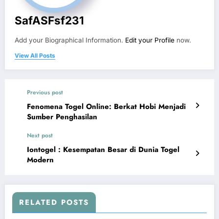
SafASFsf231
Add your Biographical Information.
Edit your Profile
now.
View All Posts
Previous post
Fenomena Togel Online: Berkat Hobi Menjadi
Sumber Penghasilan
Next post
Iontogel : Kesempatan Besar di Dunia Togel
Modern
RELATED POSTS