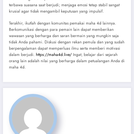
terbawa suasana saat berjudi; menjaga emosi tetap stabil sangat
krusial agar tidak mengambil keputusan yang impulsif.
Terakhir, ikutlah dengan komunitas pemakai maha 4d lainnya.
Berkomunikasi dengan para pemain lain dapat memberikan
wawasan yang berharga dan saran bermain yang mungkin saja
tidak Anda pahami. Diskusi dengan rekan pemula dan yang sudah
berpengalaman dapat memperluas ilmu serta memberi motivasi
dalam berjudi.
https://maha4d.live/
Ingat, belajar dari sejarah
orang lain adalah nilai yang berharga dalam petualangan Anda di
maha 4d.