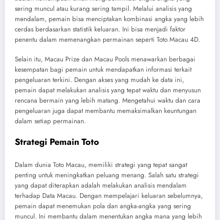
sering muncul atau kurang sering tampil. Melalui analisis yang
mendalam, pemain bisa menciptakan kombinasi angka yang lebih
cerdas berdasarkan statistik keluaran. Ini bisa menjadi faktor
penentu dalam memenangkan permainan seperti Toto Macau 4D.
Selain itu, Macau Prize dan Macau Pools menawarkan berbagai
kesempatan bagi pemain untuk mendapatkan informasi terkait
pengeluaran terkini. Dengan akses yang mudah ke data ini,
pemain dapat melakukan analisis yang tepat waktu dan menyusun
rencana bermain yang lebih matang. Mengetahui waktu dan cara
pengeluaran juga dapat membantu memaksimalkan keuntungan
dalam setiap permainan.
Strategi Pemain Toto
Dalam dunia Toto Macau, memiliki strategi yang tepat sangat
penting untuk meningkatkan peluang menang. Salah satu strategi
yang dapat diterapkan adalah melakukan analisis mendalam
terhadap Data Macau. Dengan mempelajari keluaran sebelumnya,
pemain dapat menemukan pola dan angka-angka yang sering
muncul. Ini membantu dalam menentukan angka mana yang lebih