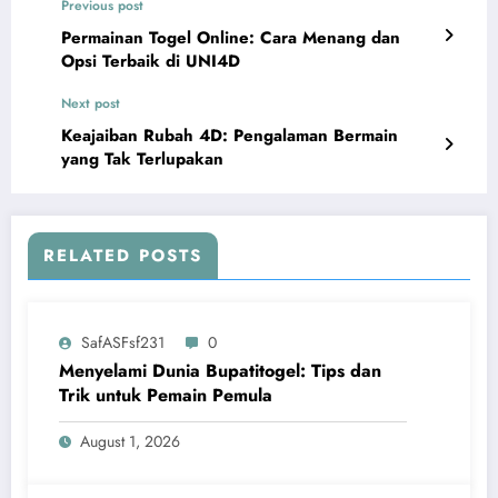
Previous post
Permainan Togel Online: Cara Menang dan
Opsi Terbaik di UNI4D
Next post
Keajaiban Rubah 4D: Pengalaman Bermain
yang Tak Terlupakan
RELATED POSTS
SafASFsf231
0
Menyelami Dunia Bupatitogel: Tips dan
Trik untuk Pemain Pemula
August 1, 2026