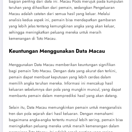
bagian penting dari data ini. Macau Pools merujuk pada kumpulan
taruhan yang dihasilkan dari pemain, sedangkan Pengeluaran
Macau adalah catatan dari semua hasil yang keluar. Melalui
analisis kedua aspek ini, pemain bisa mendapatkan gambaran
yang lebih jelas tentang kemungkinan angka yang akan keluar,
sehingga meningkatkan peluang mereka untuk meraih
kemenangan di Toto Macau.
Keuntungan Menggunakan Data Macau
Menggunakan Data Macau memberikan keuntungan signifikan
bagi pemain Toto Macau. Dengan data yang akurat dan terkini,
pemain dapat membuat keputusan yang lebih cerdas dalam
memilih angka taruhan mereka. Informasi ini mencakup hasil
keluaran sebelumnya dan pola yang mungkin muncul, yang dapat
membantu pemain dalam memprediksi hasil yang akan datang.
Selain itu, Data Macau memungkinkan pemain untuk menganalisis
tren dan pola sejarah dari hasil keluaran. Dengan memahami
bagaimana angka-angka tertentu muncul lebih sering, pemain bisa
meningkatkan peluang mereka untuk meraih kemenangan dalam