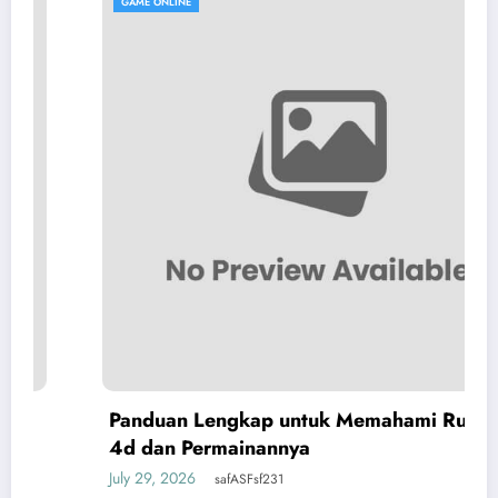
GAME ONLINE
Panduan Lengkap untuk Memahami Rubah
4d dan Permainannya
July 29, 2026
safASFsf231