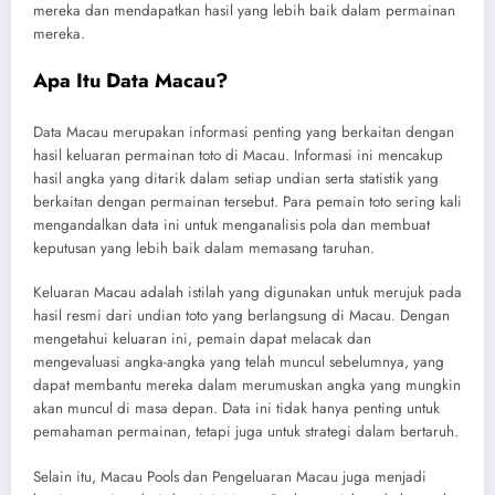
mereka dan mendapatkan hasil yang lebih baik dalam permainan
mereka.
Apa Itu Data Macau?
Data Macau merupakan informasi penting yang berkaitan dengan
hasil keluaran permainan toto di Macau. Informasi ini mencakup
hasil angka yang ditarik dalam setiap undian serta statistik yang
berkaitan dengan permainan tersebut. Para pemain toto sering kali
mengandalkan data ini untuk menganalisis pola dan membuat
keputusan yang lebih baik dalam memasang taruhan.
Keluaran Macau adalah istilah yang digunakan untuk merujuk pada
hasil resmi dari undian toto yang berlangsung di Macau. Dengan
mengetahui keluaran ini, pemain dapat melacak dan
mengevaluasi angka-angka yang telah muncul sebelumnya, yang
dapat membantu mereka dalam merumuskan angka yang mungkin
akan muncul di masa depan. Data ini tidak hanya penting untuk
pemahaman permainan, tetapi juga untuk strategi dalam bertaruh.
Selain itu, Macau Pools dan Pengeluaran Macau juga menjadi