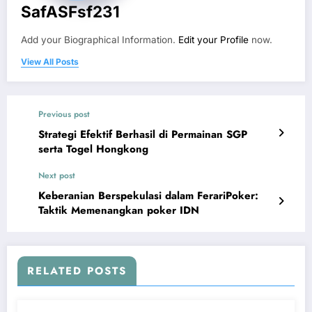
SafASFsf231
Add your Biographical Information.
Edit your Profile
now.
View All Posts
Previous post
Strategi Efektif Berhasil di Permainan SGP
serta Togel Hongkong
Next post
Keberanian Berspekulasi dalam FerariPoker:
Taktik Memenangkan poker IDN
RELATED POSTS