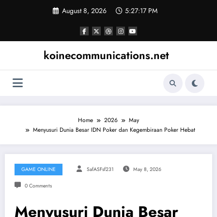
Skip
August 8, 2026
5:27:17 PM
to
content
koinecommunications.net
Home
2026
May
Menyusuri Dunia Besar IDN Poker dan Kegembiraan Poker Hebat
GAME ONLINE
SafASFsf231
May 8, 2026
0 Comments
Menyusuri Dunia Besar