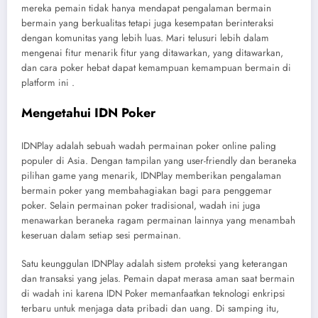
mereka pemain tidak hanya mendapat pengalaman bermain
bermain yang berkualitas tetapi juga kesempatan berinteraksi
dengan komunitas yang lebih luas. Mari telusuri lebih dalam
mengenai fitur menarik fitur yang ditawarkan, yang ditawarkan,
dan cara poker hebat dapat kemampuan kemampuan bermain di
platform ini .
Mengetahui IDN Poker
IDNPlay adalah sebuah wadah permainan poker online paling
populer di Asia. Dengan tampilan yang user-friendly dan beraneka
pilihan game yang menarik, IDNPlay memberikan pengalaman
bermain poker yang membahagiakan bagi para penggemar
poker. Selain permainan poker tradisional, wadah ini juga
menawarkan beraneka ragam permainan lainnya yang menambah
keseruan dalam setiap sesi permainan.
Satu keunggulan IDNPlay adalah sistem proteksi yang keterangan
dan transaksi yang jelas. Pemain dapat merasa aman saat bermain
di wadah ini karena IDN Poker memanfaatkan teknologi enkripsi
terbaru untuk menjaga data pribadi dan uang. Di samping itu,