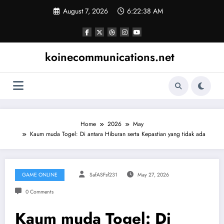
Skip
August 7, 2026
6:22:38 AM
to
content
koinecommunications.net
Home
2026
May
Kaum muda Togel: Di antara Hiburan serta Kepastian yang tidak ada
GAME ONLINE
SafASFsf231
May 27, 2026
0 Comments
Kaum muda Togel: Di