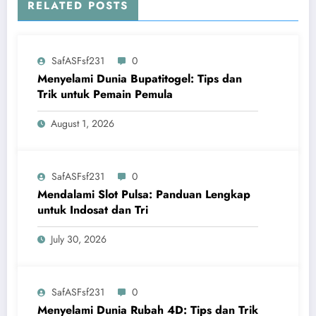
RELATED POSTS
SafASFsf231
0
Menyelami Dunia Bupatitogel: Tips dan
Trik untuk Pemain Pemula
August 1, 2026
SafASFsf231
0
Mendalami Slot Pulsa: Panduan Lengkap
untuk Indosat dan Tri
July 30, 2026
SafASFsf231
0
Menyelami Dunia Rubah 4D: Tips dan Trik