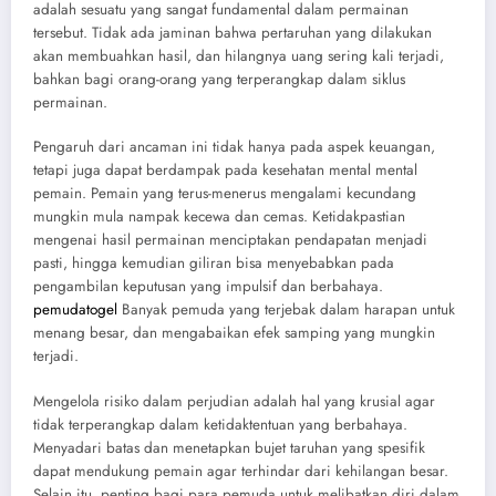
adalah sesuatu yang sangat fundamental dalam permainan
tersebut. Tidak ada jaminan bahwa pertaruhan yang dilakukan
akan membuahkan hasil, dan hilangnya uang sering kali terjadi,
bahkan bagi orang-orang yang terperangkap dalam siklus
permainan.
Pengaruh dari ancaman ini tidak hanya pada aspek keuangan,
tetapi juga dapat berdampak pada kesehatan mental mental
pemain. Pemain yang terus-menerus mengalami kecundang
mungkin mula nampak kecewa dan cemas. Ketidakpastian
mengenai hasil permainan menciptakan pendapatan menjadi
pasti, hingga kemudian giliran bisa menyebabkan pada
pengambilan keputusan yang impulsif dan berbahaya.
pemudatogel
Banyak pemuda yang terjebak dalam harapan untuk
menang besar, dan mengabaikan efek samping yang mungkin
terjadi.
Mengelola risiko dalam perjudian adalah hal yang krusial agar
tidak terperangkap dalam ketidaktentuan yang berbahaya.
Menyadari batas dan menetapkan bujet taruhan yang spesifik
dapat mendukung pemain agar terhindar dari kehilangan besar.
Selain itu, penting bagi para pemuda untuk melibatkan diri dalam