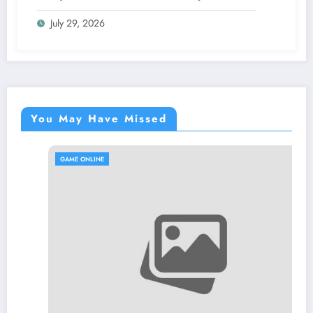
July 29, 2026
You May Have Missed
GAME ONLINE