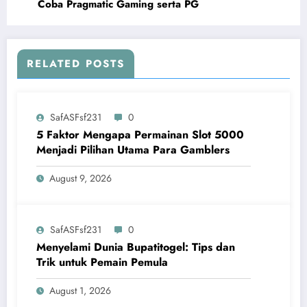
Coba Pragmatic Gaming serta PG
RELATED POSTS
SafASFsf231
0
5 Faktor Mengapa Permainan Slot 5000
Menjadi Pilihan Utama Para Gamblers
August 9, 2026
SafASFsf231
0
Menyelami Dunia Bupatitogel: Tips dan
Trik untuk Pemain Pemula
August 1, 2026