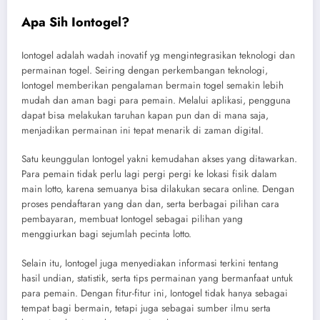
Apa Sih Iontogel?
Iontogel adalah wadah inovatif yg mengintegrasikan teknologi dan
permainan togel. Seiring dengan perkembangan teknologi,
Iontogel memberikan pengalaman bermain togel semakin lebih
mudah dan aman bagi para pemain. Melalui aplikasi, pengguna
dapat bisa melakukan taruhan kapan pun dan di mana saja,
menjadikan permainan ini tepat menarik di zaman digital.
Satu keunggulan Iontogel yakni kemudahan akses yang ditawarkan.
Para pemain tidak perlu lagi pergi pergi ke lokasi fisik dalam
main lotto, karena semuanya bisa dilakukan secara online. Dengan
proses pendaftaran yang dan dan, serta berbagai pilihan cara
pembayaran, membuat Iontogel sebagai pilihan yang
menggiurkan bagi sejumlah pecinta lotto.
Selain itu, Iontogel juga menyediakan informasi terkini tentang
hasil undian, statistik, serta tips permainan yang bermanfaat untuk
para pemain. Dengan fitur-fitur ini, Iontogel tidak hanya sebagai
tempat bagi bermain, tetapi juga sebagai sumber ilmu serta