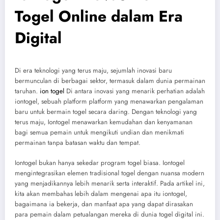
Togel Online dalam Era
Digital
Di era teknologi yang terus maju, sejumlah inovasi baru
bermunculan di berbagai sektor, termasuk dalam dunia permainan
taruhan.
ion togel
Di antara inovasi yang menarik perhatian adalah
iontogel, sebuah platform platform yang menawarkan pengalaman
baru untuk bermain togel secara daring. Dengan teknologi yang
terus maju, Iontogel menawarkan kemudahan dan kenyamanan
bagi semua pemain untuk mengikuti undian dan menikmati
permainan tanpa batasan waktu dan tempat.
Iontogel bukan hanya sekedar program togel biasa. Iontogel
mengintegrasikan elemen tradisional togel dengan nuansa modern
yang menjadikannya lebih menarik serta interaktif. Pada artikel ini,
kita akan membahas lebih dalam mengenai apa itu iontogel,
bagaimana ia bekerja, dan manfaat apa yang dapat dirasakan
para pemain dalam petualangan mereka di dunia togel digital ini.