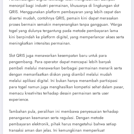
menonjol bagi industri permainan, khususnya di lingkungan slot
QRIS. Menggunakan platform pembayaran yang lebih cepat dan
disertai mudah, contohnya QRIS, pemain kini dapat merasakan
proses bermain semakin menyenangkan tanpa gangguan. Warga
togel yang dulunya tergantung pada metode pembayaran lama
kini berpindah ke platform digital, yang memperlancar akses serta
meningkatkan intensitas permainan.
Slot QRIS juga menawarkan kesempatan baru untuk para
pengembang. Para operator dapat mencapai lebih banyak
pembeli melalui menawarkan berbagai permainan menarik serta
dengan memanfaatkan diskon yang diambil melalui mudah
melalui aplikasi digital. Ini bukan hanya menambah partisipasi
para togel namun juga menghasilkan kompetisi sehat dalam pasar,
memacu kreativitas terhadap desain permainan serta user
experience.
Tambahan pula, peralihan ini membawa penyesuaian terhadap
penanganan keamanan serta regulasi. Dengan metode
pembayaran elektronik, pihak harus mengetahui bahwa setiap
transaksi aman dan jelas. Ini kemungkinan memperkuat