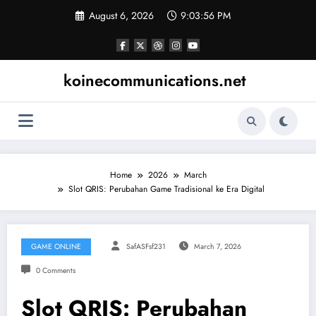
Skip
August 6, 2026
9:03:56 PM
to
content
koinecommunications.net
Home
2026
March
Slot QRIS: Perubahan Game Tradisional ke Era Digital
GAME ONLINE
SafASFsf231
March 7, 2026
0 Comments
Slot QRIS: Perubahan