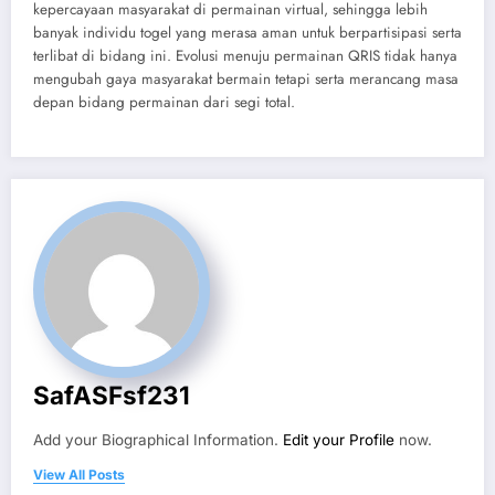
kepercayaan masyarakat di permainan virtual, sehingga lebih
banyak individu togel yang merasa aman untuk berpartisipasi serta
terlibat di bidang ini. Evolusi menuju permainan QRIS tidak hanya
mengubah gaya masyarakat bermain tetapi serta merancang masa
depan bidang permainan dari segi total.
SafASFsf231
Add your Biographical Information.
Edit your Profile
now.
View All Posts