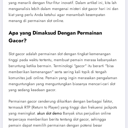
yang menarik dengan fitur-fitur inovatif. Dalam artikel ini, kita lah
menganalisis lebih dalam mengenai misteri slot gacor hari ini dan
kiat yang perlu Anda ketahui agar menambah kesempatan
menang di permainan slot online.
Apa yang Dimaksud Dengan Permainan
Gacor?
Slot gacor adalah permainan slot dengan tingkat kemenangan
tinggi pada waktu tertentu, membuat pemain merasa kebanyakan
beruntung ketika bermain. Terminologi "gacor" itu berarti "bisa
memberikan kemenangan" serta sering kali topik di tengah
komunitas judi online. Pemain yang ingin merasakan pengalaman
menguntungkan yang menguntungkan biasanya mencari-cari slot
yang sedang keadaan gacor.
Permainan gacor cenderung dikaitkan dengan berbagai faktor,
termasuk RTP (Return to Player) yang tinggi dan frekuensi jackpots
yang meningkat.
akun slot demo
Banyak situs perjudian online
terpercaya memberikan berita tentang slot gacor, sehingga
pemain dapat memilih permainan dengan potensi besar