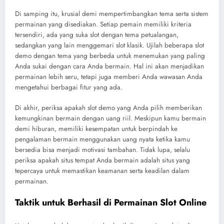
Di samping itu, krusial demi mempertimbangkan tema serta sistem
permainan yang disediakan. Setiap pemain memiliki kriteria
tersendiri, ada yang suka slot dengan tema petualangan,
sedangkan yang lain menggemari slot klasik. Ujilah beberapa slot
demo dengan tema yang berbeda untuk menemukan yang paling
Anda sukai dengan cara Anda bermain. Hal ini akan menjadikan
permainan lebih seru, tetapi juga memberi Anda wawasan Anda
mengetahui berbagai fitur yang ada.
Di akhir, periksa apakah slot demo yang Anda pilih memberikan
kemungkinan bermain dengan uang riil. Meskipun kamu bermain
demi hiburan, memiliki kesempatan untuk berpindah ke
pengalaman bermain menggunakan uang nyata ketika kamu
bersedia bisa menjadi motivasi tambahan. Tidak lupa, selalu
periksa apakah situs tempat Anda bermain adalah situs yang
tepercaya untuk memastikan keamanan serta keadilan dalam
permainan.
Taktik untuk Berhasil di Permainan Slot Online