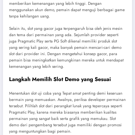
memberikan kemenangan yang lebih tinggi. Dengan
menggunakan akun demo, pemain dapat menguji berbagai game
tanpa kehilangan uang.
Selain itu, slot yang gacor juga terpengaruh bisa oleh jenis mesin
dan tema dari permainan yang ada. Sejumlah provider seperti
juga Pragmatic Play serta PG Soft dikenal memiliki produk slot
yang sering kali gacor, maka banyak pemain mencari-cari demo
slot dari provider ini. Dengan mengetahui konsep gacor, para
pemain bisa meningkatkan kemungkinan mereka untuk mendapat
kemenangan yang lebih sering.
Langkah Memilih Slot Demo yang Sesuai
Menentukan slot uji coba yang Tepat amat penting demi keseruan
bermain yang memuaskan. Awalnya, periksa developer permainan
tersebut. Pilihlah slot dari perangkat lunak yang tepercaya seperti
Pragmatic Play, karena mereka biasanya memberikan kualitas
permainan yang sangat baik serta grafik yang memukau. Slot
demo dari pengembang tersebut juga memiliki dengan promosi
yang menguntungkan bagi pemain.