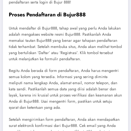
pendaftaran serta login di Bujur 888!
Proses Pendaftaran di Bujur888
Untuk mendaftar di Bujur888, tahap awal yang perlu Anda lakukan
adalah mengakses website resmi Bujur888. Pastikanlah Anda
memakai tautan Bujur888 yang benar agar tahapan pendaftaran
tidak terhambat. Setelah membuka situs, Anda akan melihat tombol
yang bertuliskan ‘Daftar’ atau ‘Registrasi’. Klik tombol tersebut
untuk melanjutkan ke formulir pendaftaran.
Begitu Anda berada di form pendaftaran, Anda harus mengentri
semua kolom yang tersedia. Informasi yang sering diminta
meliputi nama lengkap Anda, alamat email, nomor telepon, dan
kata sandi. Pastikanlah semua data yang diisi adalah benar dan
layak, karena ini krusial untuk proses verifikasi dan keamanan akun
Anda di Bujur888. Usai mengentri form, pastikan untuk setuju
syarat dan ketentuan yang ada.
Setelah mengirimkan form pendaftaran, Anda akan mendapatkan
surat elektronik konfirmasi dari Bujur888. Cek email yang Anda