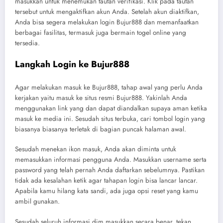
masukkan untuk menemukan tautan verifikasi. Klik pada tautan
tersebut untuk mengaktifkan akun Anda. Setelah akun diaktifkan,
Anda bisa segera melakukan login Bujur888 dan memanfaatkan
berbagai fasilitas, termasuk juga bermain togel online yang
tersedia.
Langkah Login ke Bujur888
Agar melakukan masuk ke Bujur888, tahap awal yang perlu Anda
kerjakan yaitu masuk ke situs resmi Bujur888. Yakinlah Anda
menggunakan link yang dan dapat diandalkan supaya aman ketika
masuk ke media ini. Sesudah situs terbuka, cari tombol login yang
biasanya biasanya terletak di bagian puncak halaman awal.
Sesudah menekan ikon masuk, Anda akan diminta untuk
memasukkan informasi pengguna Anda. Masukkan username serta
password yang telah pernah Anda daftarkan sebelumnya. Pastikan
tidak ada kesalahan ketik agar tahapan login bisa lancar lancar.
Apabila kamu hilang kata sandi, ada juga opsi reset yang kamu
ambil gunakan.
Sesudah seluruh informasi dim masukkan secara benar, tekan