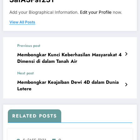
Add your Biographical Information.
Edit your Profile
now.
View All Posts
Previous post
Membongkar Kunci Keberhasilan Masyarakat 4
Dimensi di dalam Tanah Air
Next post
Membongkar Keajaiban Dewi 4D dalam Dunia
Lotere
RELATED POSTS