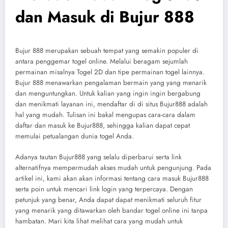
dan Masuk di Bujur 888
Bujur 888 merupakan sebuah tempat yang semakin populer di
antara penggemar togel online. Melalui beragam sejumlah
permainan misalnya Togel 2D dan tipe permainan togel lainnya.
Bujur 888 menawarkan pengalaman bermain yang yang menarik
dan menguntungkan. Untuk kalian yang ingin ingin bergabung
dan menikmati layanan ini, mendaftar di di situs Bujur888 adalah
hal yang mudah. Tulisan ini bakal mengupas cara-cara dalam
daftar dan masuk ke Bujur888, sehingga kalian dapat cepat
memulai petualangan dunia togel Anda.
Adanya tautan Bujur888 yang selalu diperbarui serta link
alternatifnya mempermudah akses mudah untuk pengunjung. Pada
artikel ini, kami akan akan informasi tentang cara masuk Bujur888
serta poin untuk mencari link login yang terpercaya. Dengan
petunjuk yang benar, Anda dapat dapat menikmati seluruh fitur
yang menarik yang ditawarkan oleh bandar togel online ini tanpa
hambatan. Mari kita lihat melihat cara yang mudah untuk