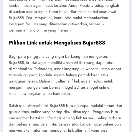
tombol masuk agar masuk ke akun Anda. Apabila setiap langkah
dilakukan secara tepat, kamu bakal diarahkan ke halaman awal
Bujur888. Dari tempat ini, kamu bisa mulai memanfaatkan
beragam fasilitas yang ditawarkan ditawarkan, termasuk
permainan lotto online yang menarik.
Pilihan Link untuk Mengakses Bujur888
Bagi para pengguna yang ingin berkeinginan mengakses
Bujur888, krusial agar memiliki alternatif link yang dapat bisa
dimanfaatkan. Terkadang, akses langsung ke website utama dapat
tersandung pada kendala seperti halnya pemblokiran atau
gangguan teknis. Dalam ini, alternatif link adalah solusi untuk
menjamin pengalaman bermain togel 2D serta togel online
senantiasa berjalan tanpa hambatan.
Salah satu alternatif link Bujur888 bisa dijumpai melalui forum dan
grup diskusi online yang sering diskusikan togel. Pengguna bisa
one another bertukar informasi tentang link terbaru paling terbaru
dan paling aman. Selain itu, banyak situs bandar togel online pun
menyediakan informasi mengenai link alternatif yang bisa