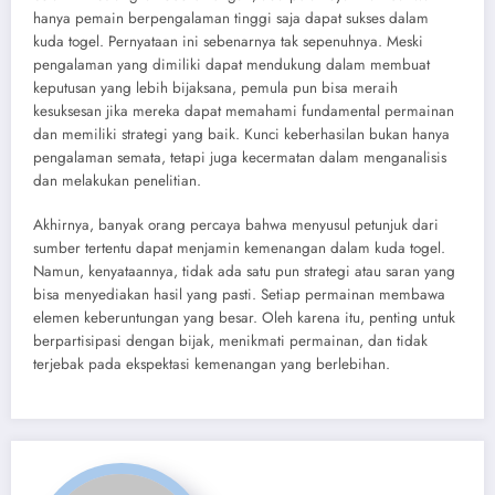
hanya pemain berpengalaman tinggi saja dapat sukses dalam
kuda togel. Pernyataan ini sebenarnya tak sepenuhnya. Meski
pengalaman yang dimiliki dapat mendukung dalam membuat
keputusan yang lebih bijaksana, pemula pun bisa meraih
kesuksesan jika mereka dapat memahami fundamental permainan
dan memiliki strategi yang baik. Kunci keberhasilan bukan hanya
pengalaman semata, tetapi juga kecermatan dalam menganalisis
dan melakukan penelitian.
Akhirnya, banyak orang percaya bahwa menyusul petunjuk dari
sumber tertentu dapat menjamin kemenangan dalam kuda togel.
Namun, kenyataannya, tidak ada satu pun strategi atau saran yang
bisa menyediakan hasil yang pasti. Setiap permainan membawa
elemen keberuntungan yang besar. Oleh karena itu, penting untuk
berpartisipasi dengan bijak, menikmati permainan, dan tidak
terjebak pada ekspektasi kemenangan yang berlebihan.