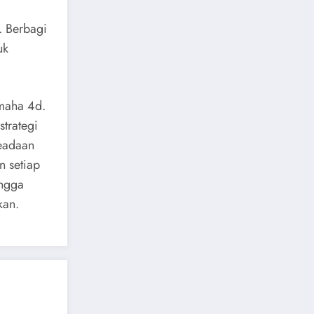
. Berbagi
uk
 maha 4d.
strategi
keadaan
 setiap
ingga
kan.