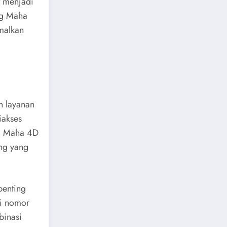
t menjadi
ng Maha
malkan
n layanan
iakses
o, Maha 4D
ng yang
penting
i nomor
binasi