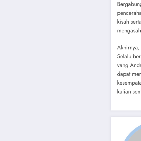
Bergabun
pencerahan
kisah ser
mengasah s
Akhirnya,
Selalu ber
yang Anda
dapat mem
kesempata
kalian se