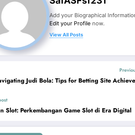
SafASFsf231
Add your Biographical Informatio
Edit your Profile
now.
View All Posts
Previo
vigating Judi Bola: Tips for Betting Site Achiev
post
n Slot: Perkembangan Game Slot di Era Digital