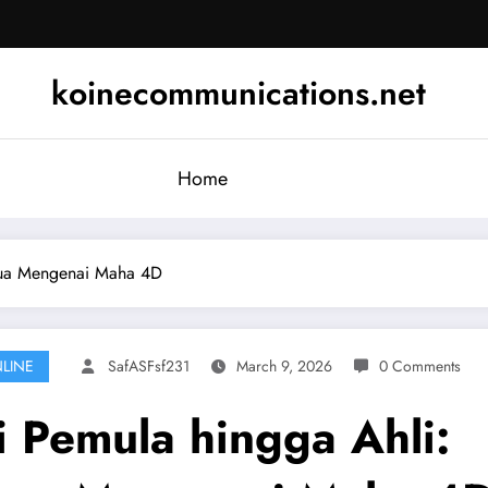
koinecommunications.net
Home
mua Mengenai Maha 4D
LINE
SafASFsf231
March 9, 2026
0 Comments
i Pemula hingga Ahli: