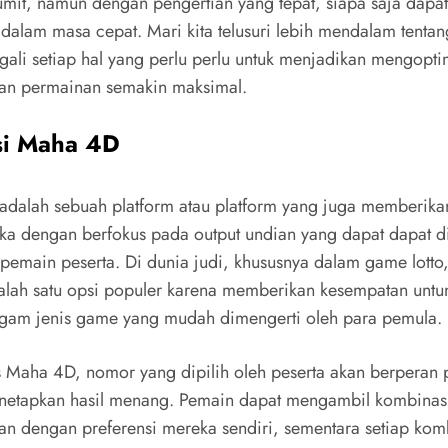
mit, namun dengan pengertian yang tepat, siapa saja dapa
dalam masa cepat. Mari kita telusuri lebih mendalam tenta
ali setiap hal yang perlu perlu untuk menjadikan mengopti
an permainan semakin maksimal.
si Maha 4D
dalah sebuah platform atau platform yang juga memberika
a dengan berfokus pada output undian yang dapat dapat d
 pemain peserta. Di dunia judi, khususnya dalam game lott
alah satu opsi populer karena memberikan kesempatan untu
agam jenis game yang mudah dimengerti oleh para pemula.
s Maha 4D, nomor yang dipilih oleh peserta akan berperan 
etapkan hasil menang. Pemain dapat mengambil kombinas
an dengan preferensi mereka sendiri, sementara setiap kom