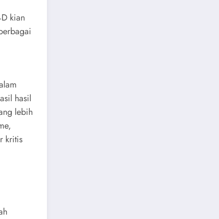
4D kian
 berbagai
dalam
il hasil
ang lebih
me,
kritis
ah