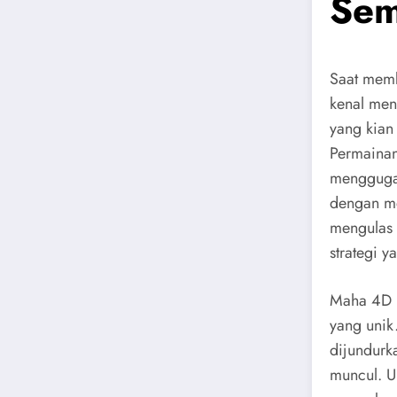
Sem
Saat memb
kenal men
yang kian
Permainan
menggugah
dengan me
mengulas 
strategi 
Maha 4D 
yang unik.
dijundurk
muncul. U