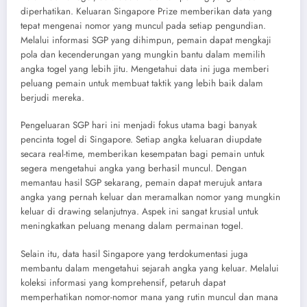
diperhatikan. Keluaran Singapore Prize memberikan data yang
tepat mengenai nomor yang muncul pada setiap pengundian.
Melalui informasi SGP yang dihimpun, pemain dapat mengkaji
pola dan kecenderungan yang mungkin bantu dalam memilih
angka togel yang lebih jitu. Mengetahui data ini juga memberi
peluang pemain untuk membuat taktik yang lebih baik dalam
berjudi mereka.
Pengeluaran SGP hari ini menjadi fokus utama bagi banyak
pencinta togel di Singapore. Setiap angka keluaran diupdate
secara real-time, memberikan kesempatan bagi pemain untuk
segera mengetahui angka yang berhasil muncul. Dengan
memantau hasil SGP sekarang, pemain dapat merujuk antara
angka yang pernah keluar dan meramalkan nomor yang mungkin
keluar di drawing selanjutnya. Aspek ini sangat krusial untuk
meningkatkan peluang menang dalam permainan togel.
Selain itu, data hasil Singapore yang terdokumentasi juga
membantu dalam mengetahui sejarah angka yang keluar. Melalui
koleksi informasi yang komprehensif, petaruh dapat
memperhatikan nomor-nomor mana yang rutin muncul dan mana