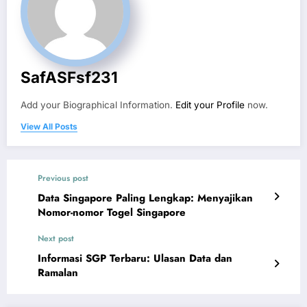
SafASFsf231
Add your Biographical Information.
Edit your Profile
now.
View All Posts
Previous post
Data Singapore Paling Lengkap: Menyajikan
Nomor-nomor Togel Singapore
Next post
Informasi SGP Terbaru: Ulasan Data dan
Ramalan