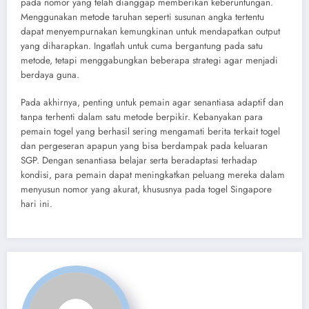
pada nomor yang telah dianggap memberikan keberuntungan.
Menggunakan metode taruhan seperti susunan angka tertentu
dapat menyempurnakan kemungkinan untuk mendapatkan output
yang diharapkan. Ingatlah untuk cuma bergantung pada satu
metode, tetapi menggabungkan beberapa strategi agar menjadi
berdaya guna.
Pada akhirnya, penting untuk pemain agar senantiasa adaptif dan
tanpa terhenti dalam satu metode berpikir. Kebanyakan para
pemain togel yang berhasil sering mengamati berita terkait togel
dan pergeseran apapun yang bisa berdampak pada keluaran
SGP. Dengan senantiasa belajar serta beradaptasi terhadap
kondisi, para pemain dapat meningkatkan peluang mereka dalam
menyusun nomor yang akurat, khususnya pada togel Singapore
hari ini.