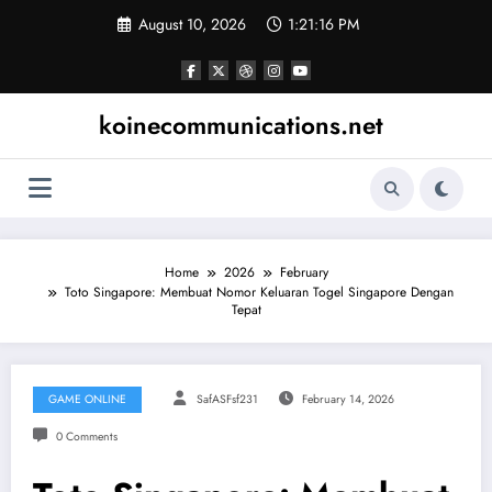
Skip
August 10, 2026
1:21:16 PM
to
content
koinecommunications.net
Home
2026
February
Toto Singapore: Membuat Nomor Keluaran Togel Singapore Dengan
Tepat
GAME ONLINE
SafASFsf231
February 14, 2026
0 Comments