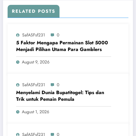
RELATED POSTS
SafASFsf231
0
5 Faktor Mengapa Permainan Slot 5000
Menjadi Pilihan Utama Para Gamblers
August 9, 2026
SafASFsf231
0
Menyelami Dunia Bupatitogel: Tips dan
Trik untuk Pemain Pemula
August 1, 2026
SafASFsf231
0