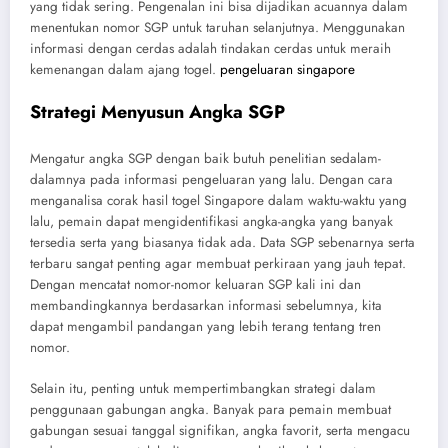
yang tidak sering. Pengenalan ini bisa dijadikan acuannya dalam
menentukan nomor SGP untuk taruhan selanjutnya. Menggunakan
informasi dengan cerdas adalah tindakan cerdas untuk meraih
kemenangan dalam ajang togel.
pengeluaran singapore
Strategi Menyusun Angka SGP
Mengatur angka SGP dengan baik butuh penelitian sedalam-
dalamnya pada informasi pengeluaran yang lalu. Dengan cara
menganalisa corak hasil togel Singapore dalam waktu-waktu yang
lalu, pemain dapat mengidentifikasi angka-angka yang banyak
tersedia serta yang biasanya tidak ada. Data SGP sebenarnya serta
terbaru sangat penting agar membuat perkiraan yang jauh tepat.
Dengan mencatat nomor-nomor keluaran SGP kali ini dan
membandingkannya berdasarkan informasi sebelumnya, kita
dapat mengambil pandangan yang lebih terang tentang tren
nomor.
Selain itu, penting untuk mempertimbangkan strategi dalam
penggunaan gabungan angka. Banyak para pemain membuat
gabungan sesuai tanggal signifikan, angka favorit, serta mengacu