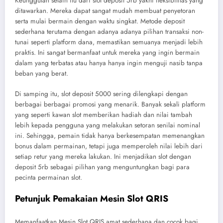
Keunggulan selain itu dari slot deposit 5rb yakni fleksibilitas yang
ditawarkan. Mereka dapat sangat mudah membuat penyetoran
serta mulai bermain dengan waktu singkat. Metode deposit
sederhana terutama dengan adanya adanya pilihan transaksi non-
tunai seperti platform dana, memastikan semuanya menjadi lebih
praktis. Ini sangat bermanfaat untuk mereka yang ingin bermain
dalam yang terbatas atau hanya hanya ingin menguji nasib tanpa
beban yang berat.
Di samping itu, slot deposit 5000 sering dilengkapi dengan
berbagai berbagai promosi yang menarik. Banyak sekali platform
yang seperti kawan slot memberikan hadiah dan nilai tambah
lebih kepada pengguna yang melakukan setoran senilai nominal
ini. Sehingga, pemain tidak hanya berkesempatan memenangkan
bonus dalam permainan, tetapi juga memperoleh nilai lebih dari
setiap retur yang mereka lakukan. Ini menjadikan slot dengan
deposit 5rb sebagai pilihan yang menguntungkan bagi para
pecinta permainan slot.
Petunjuk Pemakaian Mesin Slot QRIS
Memanfaatkan Mesin Slot QRIS amat sederhana dan cocok bagi