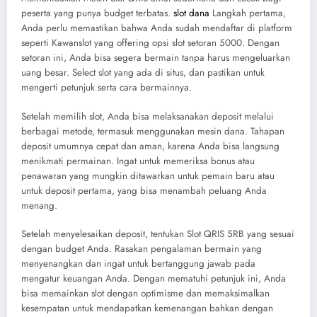
peserta yang punya budget terbatas.
slot dana
Langkah pertama,
Anda perlu memastikan bahwa Anda sudah mendaftar di platform
seperti Kawanslot yang offering opsi slot setoran 5000. Dengan
setoran ini, Anda bisa segera bermain tanpa harus mengeluarkan
uang besar. Select slot yang ada di situs, dan pastikan untuk
mengerti petunjuk serta cara bermainnya.
Setelah memilih slot, Anda bisa melaksanakan deposit melalui
berbagai metode, termasuk menggunakan mesin dana. Tahapan
deposit umumnya cepat dan aman, karena Anda bisa langsung
menikmati permainan. Ingat untuk memeriksa bonus atau
penawaran yang mungkin ditawarkan untuk pemain baru atau
untuk deposit pertama, yang bisa menambah peluang Anda
menang.
Setelah menyelesaikan deposit, tentukan Slot QRIS 5RB yang sesuai
dengan budget Anda. Rasakan pengalaman bermain yang
menyenangkan dan ingat untuk bertanggung jawab pada
mengatur keuangan Anda. Dengan mematuhi petunjuk ini, Anda
bisa memainkan slot dengan optimisme dan memaksimalkan
kesempatan untuk mendapatkan kemenangan bahkan dengan