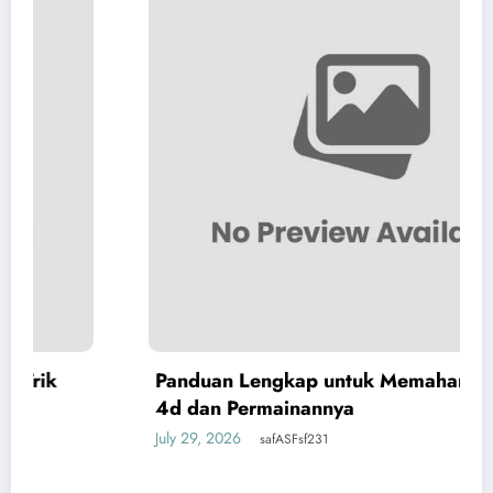
Panduan Lengkap untuk Memahami Rubah
4d dan Permainannya
July 29, 2026
safASFsf231