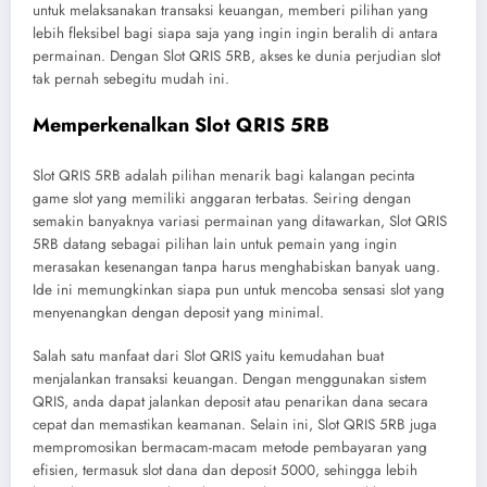
untuk melaksanakan transaksi keuangan, memberi pilihan yang
lebih fleksibel bagi siapa saja yang ingin ingin beralih di antara
permainan. Dengan Slot QRIS 5RB, akses ke dunia perjudian slot
tak pernah sebegitu mudah ini.
Memperkenalkan Slot QRIS 5RB
Slot QRIS 5RB adalah pilihan menarik bagi kalangan pecinta
game slot yang memiliki anggaran terbatas. Seiring dengan
semakin banyaknya variasi permainan yang ditawarkan, Slot QRIS
5RB datang sebagai pilihan lain untuk pemain yang ingin
merasakan kesenangan tanpa harus menghabiskan banyak uang.
Ide ini memungkinkan siapa pun untuk mencoba sensasi slot yang
menyenangkan dengan deposit yang minimal.
Salah satu manfaat dari Slot QRIS yaitu kemudahan buat
menjalankan transaksi keuangan. Dengan menggunakan sistem
QRIS, anda dapat jalankan deposit atau penarikan dana secara
cepat dan memastikan keamanan. Selain ini, Slot QRIS 5RB juga
mempromosikan bermacam-macam metode pembayaran yang
efisien, termasuk slot dana dan deposit 5000, sehingga lebih