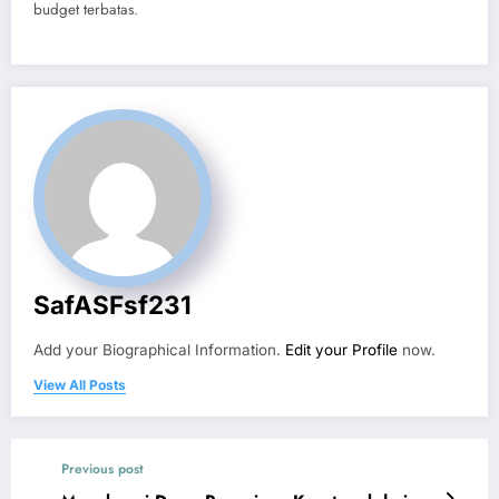
budget terbatas.
SafASFsf231
Add your Biographical Information.
Edit your Profile
now.
View All Posts
Previous post