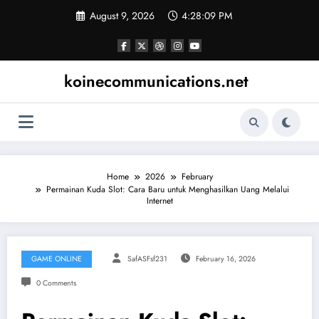
Skip
August 9, 2026
4:28:09 PM
to
content
koinecommunications.net
Home
2026
February
Permainan Kuda Slot: Cara Baru untuk Menghasilkan Uang Melalui
Internet
GAME ONLINE
SafASFsf231
February 16, 2026
0 Comments