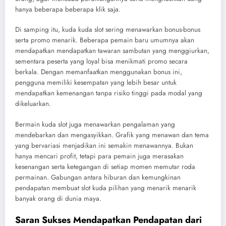
hanya beberapa beberapa klik saja.
Di samping itu, kuda kuda slot sering menawarkan bonus-bonus
serta promo menarik. Beberapa pemain baru umumnya akan
mendapatkan mendapatkan tawaran sambutan yang menggiurkan,
sementara peserta yang loyal bisa menikmati promo secara
berkala. Dengan memanfaatkan menggunakan bonus ini,
pengguna memiliki kesempatan yang lebih besar untuk
mendapatkan kemenangan tanpa risiko tinggi pada modal yang
dikeluarkan.
Bermain kuda slot juga menawarkan pengalaman yang
mendebarkan dan mengasyikkan. Grafik yang menawan dan tema
yang bervariasi menjadikan ini semakin menawannya. Bukan
hanya mencari profit, tetapi para pemain juga merasakan
kesenangan serta ketegangan di setiap momen memutar roda
permainan. Gabungan antara hiburan dan kemungkinan
pendapatan membuat slot kuda pilihan yang menarik menarik
banyak orang di dunia maya.
Saran Sukses Mendapatkan Pendapatan dari