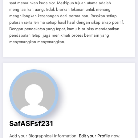
saat memainkan kuda slot. Meskipun tujuan utama adalah
menghasilkan uang, tidak biarkan tekanan untuk menang
menghilangkan kesenangan dari permainan. Rasakan setiap
putaran serta terima setiap hasil hasil dengan sikap sikap positif.
Dengan pendekatan yang tepat, kamu bisa bisa mendapatkan
pendapatan tetapi juga menikmati proses bermain yang
menyenangkan menyenangkan.
SafASFsf231
Add your Biographical Information.
Edit your Profile
now.