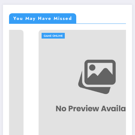
You May Have Missed
GAME ONLINE