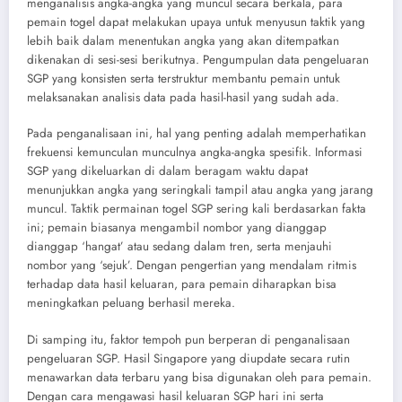
menganalisis angka-angka yang muncul secara berkala, para
pemain togel dapat melakukan upaya untuk menyusun taktik yang
lebih baik dalam menentukan angka yang akan ditempatkan
dikenakan di sesi-sesi berikutnya. Pengumpulan data pengeluaran
SGP yang konsisten serta terstruktur membantu pemain untuk
melaksanakan analisis data pada hasil-hasil yang sudah ada.
Pada penganalisaan ini, hal yang penting adalah memperhatikan
frekuensi kemunculan munculnya angka-angka spesifik. Informasi
SGP yang dikeluarkan di dalam beragam waktu dapat
menunjukkan angka yang seringkali tampil atau angka yang jarang
muncul. Taktik permainan togel SGP sering kali berdasarkan fakta
ini; pemain biasanya mengambil nombor yang dianggap
dianggap ‘hangat’ atau sedang dalam tren, serta menjauhi
nombor yang ‘sejuk’. Dengan pengertian yang mendalam ritmis
terhadap data hasil keluaran, para pemain diharapkan bisa
meningkatkan peluang berhasil mereka.
Di samping itu, faktor tempoh pun berperan di penganalisaan
pengeluaran SGP. Hasil Singapore yang diupdate secara rutin
menawarkan data terbaru yang bisa digunakan oleh para pemain.
Dengan cara mengawasi hasil keluaran SGP hari ini serta