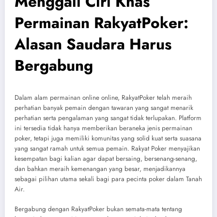
Menggali Ciri Khas
Permainan RakyatPoker:
Alasan Saudara Harus
Bergabung
Dalam alam permainan online online, RakyatPoker telah meraih
perhatian banyak pemain dengan tawaran yang sangat menarik
perhatian serta pengalaman yang sangat tidak terlupakan. Platform
ini tersedia tidak hanya memberikan beraneka jenis permainan
poker, tetapi juga memiliki komunitas yang solid kuat serta suasana
yang sangat ramah untuk semua pemain. Rakyat Poker menyajikan
kesempatan bagi kalian agar dapat bersaing, bersenang-senang,
dan bahkan meraih kemenangan yang besar, menjadikannya
sebagai pilihan utama sekali bagi para pecinta poker dalam Tanah
Air.
Bergabung dengan RakyatPoker bukan semata-mata tentang