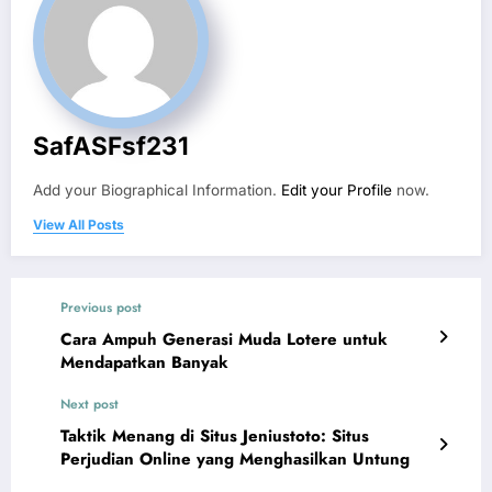
SafASFsf231
Add your Biographical Information.
Edit your Profile
now.
View All Posts
Previous post
Cara Ampuh Generasi Muda Lotere untuk
Mendapatkan Banyak
Next post
Taktik Menang di Situs Jeniustoto: Situs
Perjudian Online yang Menghasilkan Untung