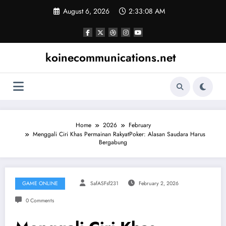
Skip
August 6, 2026
2:33:08 AM
to
content
koinecommunications.net
Home
2026
February
Menggali Ciri Khas Permainan RakyatPoker: Alasan Saudara Harus
Bergabung
GAME ONLINE
SafASFsf231
February 2, 2026
0 Comments