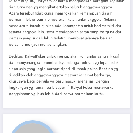
Di samping itu, RakyatPoker kerap mengadakan beragam kegiatan
dan turnamen yg mengikutsertakan seluruh anggota-anggota.
Acara tersebut tidak cuma meningkatkan kemampuan dalam
bermain, tetapi pun mempererat ikatan antar anggota. Selama
acara-acara tersebut, akan ada kesempatan untuk berinteraksi dari
sesama anggota lain. serta mendapatkan saran yang berguna dari
pemain yang sudah lebih terlatih, membuat jalannya belajar
bersama menjadi menyenangkan.
Dedikasi RakyatPoker untuk menciptakan komunitas yang inklusif
dan menyenangkan membuatnya sebagai pilihan yg tepat untuk
siapa saja yang ingin berpartisipasi di ranah poker. Bantuan yg
dijadikan oleh anggota-anggota masyarakat amat berharga,
khususnya bagi pemula yg baru masuki arena ini. Dengan
lingkungan yg ramah serta suportif, Rakyat Poker menawarkan
pengalaman yg jauh lebih dari hanya permainan kartu.