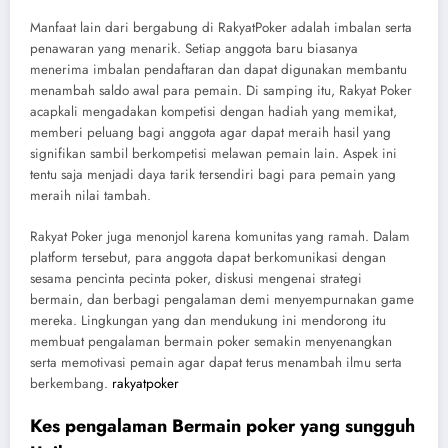
Manfaat lain dari bergabung di RakyatPoker adalah imbalan serta
penawaran yang menarik. Setiap anggota baru biasanya
menerima imbalan pendaftaran dan dapat digunakan membantu
menambah saldo awal para pemain. Di samping itu, Rakyat Poker
acapkali mengadakan kompetisi dengan hadiah yang memikat,
memberi peluang bagi anggota agar dapat meraih hasil yang
signifikan sambil berkompetisi melawan pemain lain. Aspek ini
tentu saja menjadi daya tarik tersendiri bagi para pemain yang
meraih nilai tambah.
Rakyat Poker juga menonjol karena komunitas yang ramah. Dalam
platform tersebut, para anggota dapat berkomunikasi dengan
sesama pencinta pecinta poker, diskusi mengenai strategi
bermain, dan berbagi pengalaman demi menyempurnakan game
mereka. Lingkungan yang dan mendukung ini mendorong itu
membuat pengalaman bermain poker semakin menyenangkan
serta memotivasi pemain agar dapat terus menambah ilmu serta
berkembang.
rakyatpoker
Kes pengalaman Bermain poker yang sungguh