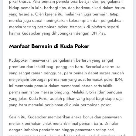
pikat khusus. Para pemain pemula bisa belajar dari pengalaman
hidup pemain lain, berbagi tips, dan berkomunikasi dalam forum
yang tersedia. Oleh karena itu, melainkan juga bermain, tetapi
mereka juga dapat meningkatkan keterampilan dan pengetahuan
mereka tentang permainan poker, termasuk di platform seperti
halnya Kudapoker yang dihubungkan dengan IDN Play.
Manfaat Bermain di Kuda Poker
Kudapoker menawarkan pengalaman bertaruh yang sangat
premium dan intuitif bagi pengguna baru. Berbekal antarmuka
yang sangat ramah pengguna, para pemain dapat secara mudah
menjelajahi berbagai permainan yang ada, termasuk poker IDN.
Ini membantu pemula dalam memahami aturan serta taktik
permainan tanpa merasa bingung. Melalui tutorial dan panduan
yang jelas, Kuda Poker adalah pilihan yang tepat bagi siapa saja
yang baru memulai perjalanan di dunia permainan poker.
Selain itu, Kudapoker memberikan aneka bonus dan penawaran
menarik perhatian untuk menarik minat pemain baru. Dimulai
dengan imbalan pendaftaran hingga penawaran setiap hari,