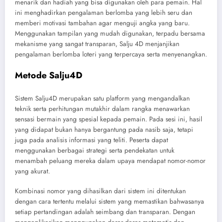
menarik dan hadiah yang bisa digunakan oleh para pemain. Hal
ini menghadirkan pengalaman berlomba yang lebih seru dan
memberi motivasi tambahan agar menguji angka yang baru.
Menggunakan tampilan yang mudah digunakan, terpadu bersama
mekanisme yang sangat transparan, Salju 4D menjanjikan
pengalaman berlomba loteri yang terpercaya serta menyenangkan.
Metode Salju4D
Sistem Salju4D merupakan satu platform yang mengandalkan
teknik serta perhitungan mutakhir dalam rangka menawarkan
sensasi bermain yang spesial kepada pemain. Pada sesi ini, hasil
yang didapat bukan hanya bergantung pada nasib saja, tetapi
juga pada analisis informasi yang teliti. Peserta dapat
menggunakan berbagai strategi serta pendekatan untuk
menambah peluang mereka dalam upaya mendapat nomor-nomor
yang akurat.
Kombinasi nomor yang dihasilkan dari sistem ini ditentukan
dengan cara tertentu melalui sistem yang memastikan bahwasanya
setiap pertandingan adalah seimbang dan transparan. Dengan