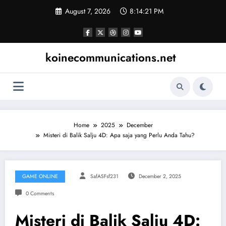
Skip
August 7, 2026
8:14:21 PM
to
content
koinecommunications.net
Home
2025
December
Misteri di Balik Salju 4D: Apa saja yang Perlu Anda Tahu?
GAME ONLINE
SafASFsf231
December 2, 2025
0 Comments
Misteri di Balik Salju 4D: