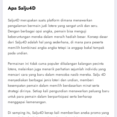
Apa Salju4D
Salju4D merupakan suatu platform dimana menawarkan
pengalaman bermain judi lotere yang sangat unik dan seru.
Dengan berbagai opsi angka, pemain bisa menguji
keberuntungan mereka dalam meraih hadiah besar. Konsep dasar
dari Salju4D adalah hal yang sederhana, di mana para peserta
memilih kombinasi angka angka tetapi ia anggap bakal tampak
pada undian.
Permainan ini tidak cuma populer dikalangan kalangan pecinta
lotere, melainkan juga menarik perhatian sejumlah individu yang
mencari cara yang baru dalam mencoba nasib mereka. Salju 4D
menyediakan berbagai jenis loteri dan undian, memberi
kesempatan pemain dalam memilih berdasarkan minat serta
strategi dirinya. Setiap kali pengundian menawarkan peluang baru
untuk para pemain dalam berpartisipasi serta berharap
menggapai kemenangan.
Di samping itu, Salju4D kerap kali memberikan aneka promo yang